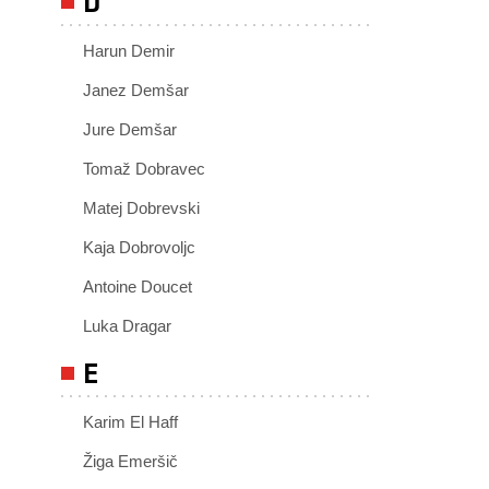
D
Harun Demir
Janez Demšar
Jure Demšar
Tomaž Dobravec
Matej Dobrevski
Kaja Dobrovoljc
Antoine Doucet
Luka Dragar
E
Karim El Haff
Žiga Emeršič