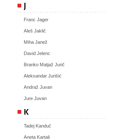
J
Franc Jager
Aleš Jaklič
Miha Janež
David Jelenc
Branko Matjaž Jurič
Aleksandar Jurišić
Andraž Juvan
Jure Juvan
K
Tadej Kanduč
Aneta Kartali