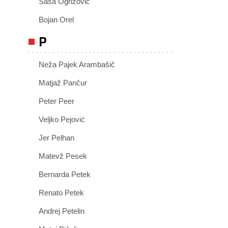
Saša Ogrizović
Bojan Orel
P
Neža Pajek Arambašič
Matjaž Pančur
Peter Peer
Veljko Pejović
Jer Pelhan
Matevž Pesek
Bernarda Petek
Renato Petek
Andrej Petelin