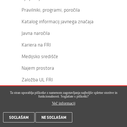
Pravilniki, programi, poročila
Katalog informacij javnega značaja
Javna naročila
Kariera na FRI
Medijsko središče
Najem prostora
Založba UL FRI
Ta stran uporablja piškotke z namenom zagotavljanja najboljše spletne storitve in
funkcionalnosti. Soglašate s piškotki?
Več informacij
ŠTUDIJ
SOGLAŠAM
NE SOGLAŠAM
Virtualni informativni dan