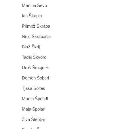
Martina Ševo
Ian Škapin
Primož Škraba
Nejc Škrabanja
Blaž Škrlj
Tadej Škvorc
Uroš Šmajdek
Domen Šoberl
Tjaša Šoltes
Martin Špendl
Maja Špolad
Živa Štebljaj