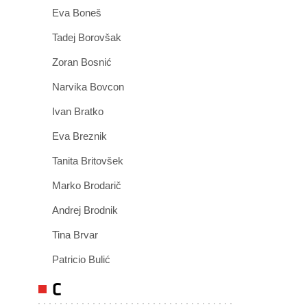
Eva Boneš
Tadej Borovšak
Zoran Bosnić
Narvika Bovcon
Ivan Bratko
Eva Breznik
Tanita Britovšek
Marko Brodarič
Andrej Brodnik
Tina Brvar
Patricio Bulić
C