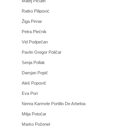
Matej Pičulin
Ratko Pilipović
Žiga Pirnar
Petra Plečnik
Vid Podpečan
Pavlin Gregor Poličar
Senja Pollak
Damjan Popič
Aleš Popovič
Eva Pori
Nerea Karmele Portillo De Arbeloa
Mitja Potočar
Marko Poženel