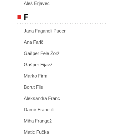
Aleš Erjavec
F
Jana Faganeli Pucer
Ana Farič
Gašper Fele Žorž
Gašper Fijavž
Marko Firm
Borut Flis
Aleksandra Franc
Damir Franetič
Miha Frangež
Matic Fučka