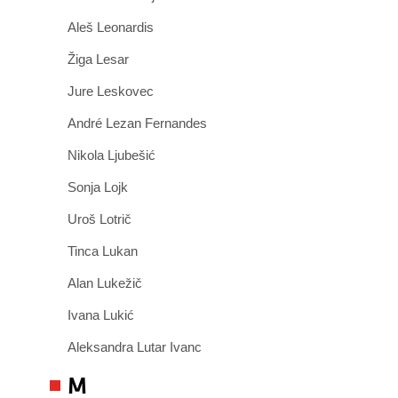
Aleš Leonardis
Žiga Lesar
Jure Leskovec
André Lezan Fernandes
Nikola Ljubešić
Sonja Lojk
Uroš Lotrič
Tinca Lukan
Alan Lukežič
Ivana Lukić
Aleksandra Lutar Ivanc
M