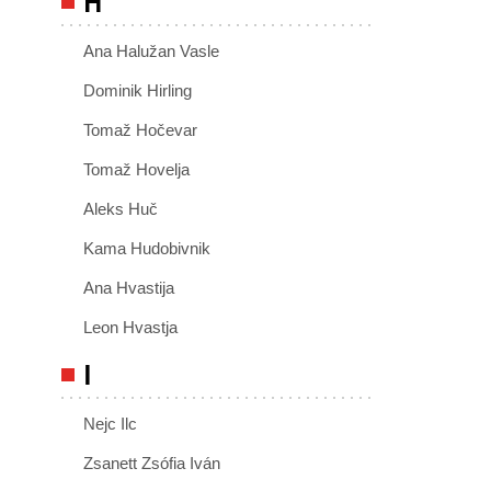
H
Ana Halužan Vasle
Dominik Hirling
Tomaž Hočevar
Tomaž Hovelja
Aleks Huč
Kama Hudobivnik
Ana Hvastija
Leon Hvastja
I
Nejc Ilc
Zsanett Zsófia Iván