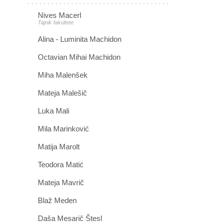
Nives Macerl
Tajnik fakultete
Alina - Luminita Machidon
Octavian Mihai Machidon
Miha Malenšek
Mateja Malešič
Luka Mali
Mila Marinković
Matija Marolt
Teodora Matić
Mateja Mavrič
Blaž Meden
Daša Mesarič Štesl