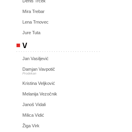
Denis Trček
Mira Trebar
Lena Trnovec
Jure Tuta
V
Jan Vasiljević
Damjan Vavpotič
Prodekan
Kristina Veljković
Melanija Vezočnik
Janoš Vidali
Milica Vidić
Žiga Virk