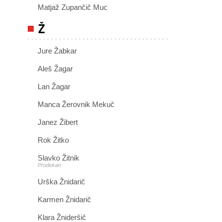
Matjaž Zupančič Muc
Ž
Jure Žabkar
Aleš Žagar
Lan Žagar
Manca Žerovnik Mekuč
Janez Žibert
Rok Žitko
Slavko Žitnik
Prodekan
Urška Žnidarič
Karmen Žnidarič
Klara Žnideršič