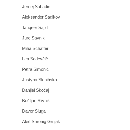
Jernej Sabadin
Aleksander Sadikov
Tauqeer Sajid
Jure Savnik
Miha Schaffer
Lea Sedevčič
Petra Simonič
Justyna Skibińska
Danijel Skočaj
Boštjan Slivnik
Davor Sluga
Aleš Smonig Grnjak