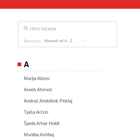
Razvrsti po:
A
Marija Absec
Areeb Ahmed
Andraž Andolšek Peklaj
Tjaša Arčon
Špela Arhar Holdt
Muniba Ashfaq