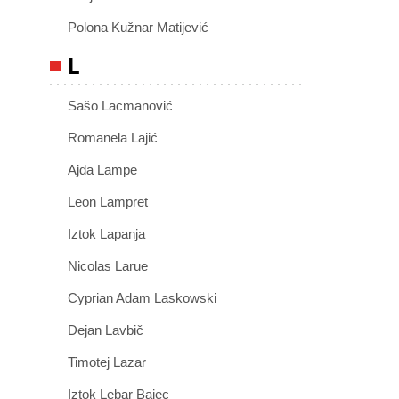
Polona Kužnar Matijević
L
Sašo Lacmanović
Romanela Lajić
Ajda Lampe
Leon Lampret
Iztok Lapanja
Nicolas Larue
Cyprian Adam Laskowski
Dejan Lavbič
Timotej Lazar
Iztok Lebar Bajec