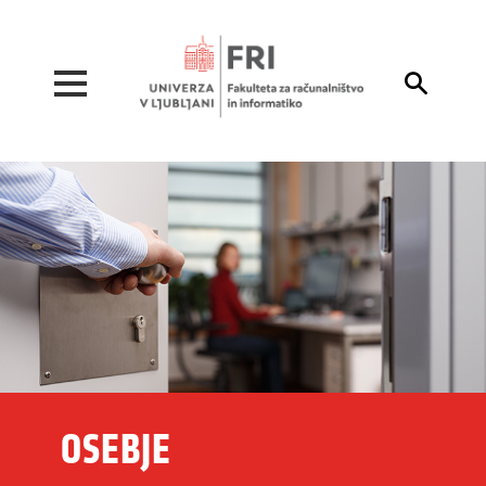
Pojdi na vsebino

OSEBJE