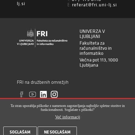
lj.si
referat@fri.uni-lj.si
E:
UNIVERZA V
LJUBLJANI
Fakulteta za
računalništvo in
informatiko
Večna pot 113, 1000
Ljubljana
FRI na družbenih omrežjih
Ta stran uporablja piškotke z namenom zagotavljanja najboljše spletne storitve in
funkcionalnosti. Soglašate s piškotki?
Več informacij
Vse pravice pridržane © Fakulteta za računalništvo in informatiko (ISSN
SOGLAŠAM
NE SOGLAŠAM
2820-2961), 2017-2022