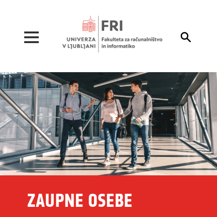
Pojdi na vsebino

ZAUPNE OSEBE