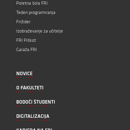
Poletna šola FRI
Teden programiranja
Frižider
Izobraževanje za učitelje
FRI Piškot
Garaža FRI
NOVICE
O FAKULTETI
BODOČI ŠTUDENTI
DIGITALIZACIJA