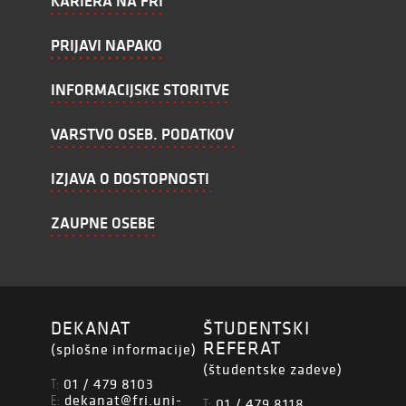
KARIERA NA FRI
PRIJAVI NAPAKO
INFORMACIJSKE STORITVE
VARSTVO OSEB. PODATKOV
IZJAVA O DOSTOPNOSTI
ZAUPNE OSEBE
DEKANAT
ŠTUDENTSKI
REFERAT
(splošne informacije)
(študentske zadeve)
01 / 479 8103
T:
dekanat@fri.uni-
E:
01 / 479 8118
T: