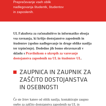
Preprečevanje vseh oblik
nadlegovanja študentk, študentov
in zaposlenih.
UL Fakulteta za računalništvo in informatiko obsoja
vsa ravnanja, ki kršijo dostojanstvo zaposlenih in
študentov (spolno nadlegovanje in druge oblike nasilja
ter trpinčenje). Dosledno jih bomo obravnavali v
skladu s
Pravilnikom o ukrepih za varovanje
dostojanstva zaposlenih na UL in študentov UL
.
ZAUPNICA IN ZAUPNIK ZA
ZAŠČITO DOSTOJANSTVA
IN OSEBNOSTI
Če ste žrtev katere od oblik nasilja, kontaktirajte zaupno
osebo za zaščito dostojanstva zaposlenih na UL in