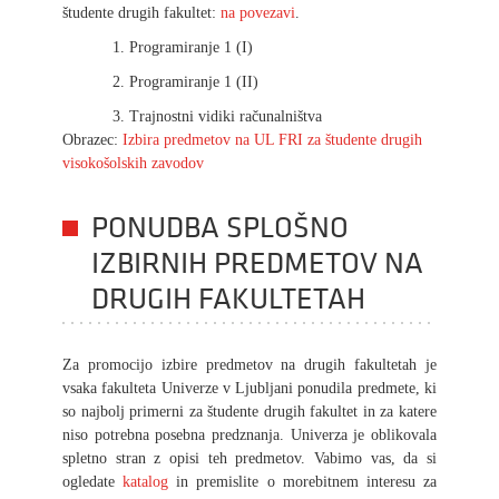
študente drugih fakultet:
na povezavi
.
Programiranje 1 (I)
Programiranje 1 (II)
Trajnostni vidiki računalništva
Obrazec:
Izbira predmetov na UL FRI za študente drugih
visokošolskih zavodov
PONUDBA SPLOŠNO
IZBIRNIH PREDMETOV NA
DRUGIH FAKULTETAH
Za promocijo izbire predmetov na drugih fakultetah je
vsaka fakulteta Univerze v Ljubljani ponudila predmete, ki
so najbolj primerni za študente drugih fakultet in za katere
niso potrebna posebna predznanja. Univerza je oblikovala
spletno stran z opisi teh predmetov. Vabimo vas, da si
ogledate
katalog
in premislite o morebitnem interesu za