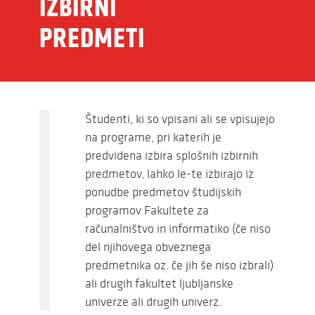
IZBIRNI
PREDMETI
Študenti, ki so vpisani ali se vpisujejo
na programe, pri katerih je
predvidena izbira splošnih izbirnih
predmetov, lahko le-te izbirajo iz
ponudbe predmetov študijskih
programov Fakultete za
računalništvo in informatiko (če niso
del njihovega obveznega
predmetnika oz. če jih še niso izbrali)
ali drugih fakultet ljubljanske
univerze ali drugih univerz.