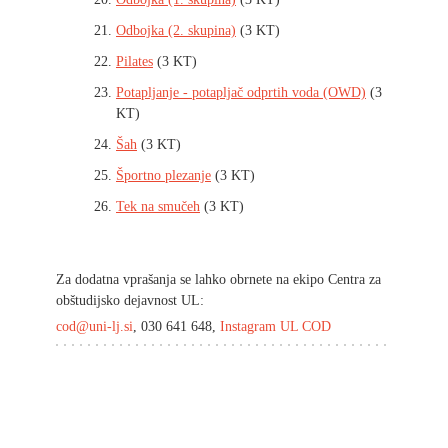
Odbojka (2. skupina)
(3 KT)
Pilates
(3 KT)
Potapljanje - potapljač odprtih voda (OWD)
(3
KT)
Šah
(3 KT)
Športno plezanje
(3 KT)
Tek na smučeh
(3 KT)
Za dodatna vprašanja se lahko obrnete na ekipo Centra za
obštudijsko dejavnost UL:
cod@uni-lj.si
, 030 641 648,
Instagram UL COD