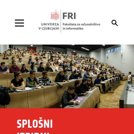
Pojdi na vsebino

SPLOŠNI