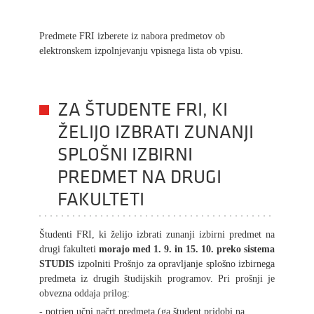
Predmete FRI izberete iz nabora predmetov ob
elektronskem izpolnjevanju vpisnega lista ob vpisu.
ZA ŠTUDENTE FRI, KI
ŽELIJO IZBRATI ZUNANJI
SPLOŠNI IZBIRNI
PREDMET NA DRUGI
FAKULTETI
Študenti FRI, ki želijo izbrati zunanji izbirni predmet na
drugi fakulteti
morajo med 1. 9. in 15. 10. preko sistema
STUDIS
izpolniti Prošnjo za opravljanje splošno izbirnega
predmeta iz drugih študijskih programov. Pri prošnji je
obvezna oddaja prilog:
- potrjen učni načrt predmeta (ga študent pridobi na