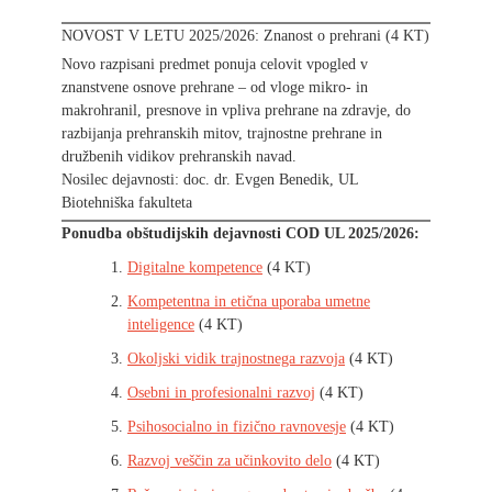
NOVOST V LETU 2025/2026: Znanost o prehrani (4 KT)
Novo razpisani predmet ponuja celovit vpogled v
znanstvene osnove prehrane – od vloge mikro- in
makrohranil, presnove in vpliva prehrane na zdravje, do
razbijanja prehranskih mitov, trajnostne prehrane in
družbenih vidikov prehranskih navad.
Nosilec dejavnosti: doc. dr. Evgen Benedik, UL
Biotehniška fakulteta
Ponudba obštudijskih dejavnosti COD UL 2025/2026:
Digitalne kompetence
(4 KT)
Kompetentna in etična uporaba umetne
inteligence
(4 KT)
Okoljski vidik trajnostnega razvoja
(4 KT)
Osebni in profesionalni razvoj
(4 KT)
Psihosocialno in fizično ravnovesje
(4 KT)
Razvoj veščin za učinkovito delo
(4 KT)