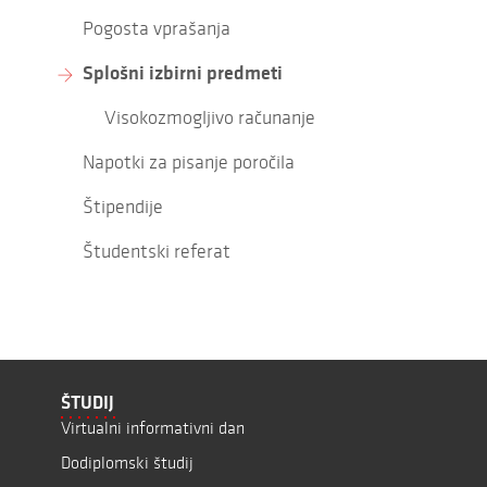
Pogosta vprašanja
Splošni izbirni predmeti
Visokozmogljivo računanje
Napotki za pisanje poročila
Štipendije
Študentski referat
ŠTUDIJ
Virtualni informativni dan
Dodiplomski študij