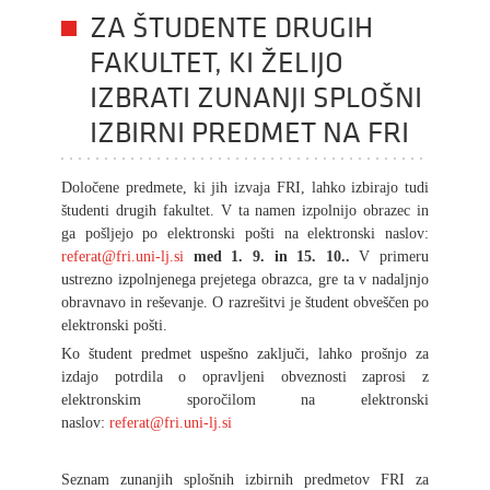
ZA ŠTUDENTE DRUGIH
FAKULTET, KI ŽELIJO
IZBRATI ZUNANJI SPLOŠNI
IZBIRNI PREDMET NA FRI
Določene predmete, ki jih izvaja FRI, lahko izbirajo tudi
študenti drugih fakultet. V ta namen izpolnijo
obrazec
in
ga pošljejo po elektronski pošti na elektronski naslov:
referat@fri.uni-lj.si
med 1. 9. in 15. 10..
V primeru
ustrezno izpolnjenega prejetega obrazca, gre ta v nadaljnjo
obravnavo in reševanje. O razrešitvi je študent obveščen po
elektronski pošti.
Ko študent predmet uspešno zaključi, lahko prošnjo za
izdajo potrdila o opravljeni obveznosti zaprosi z
elektronskim sporočilom na elektronski
naslov:
referat@fri.uni-lj.si
Seznam zunanjih splošnih izbirnih predmetov FRI za