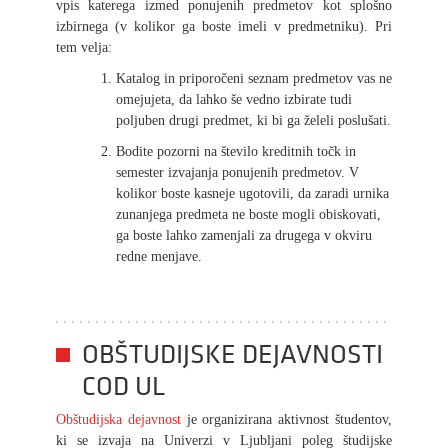
vpis katerega izmed ponujenih predmetov kot splošno
izbirnega (v kolikor ga boste imeli v predmetniku). Pri
tem velja:
Katalog in priporočeni seznam predmetov vas ne
omejujeta, da lahko še vedno izbirate tudi
poljuben drugi predmet, ki bi ga želeli poslušati.
Bodite pozorni na število kreditnih točk in
semester izvajanja ponujenih predmetov. V
kolikor boste kasneje ugotovili, da zaradi urnika
zunanjega predmeta ne boste mogli obiskovati,
ga boste lahko zamenjali za drugega v okviru
redne menjave.
OBŠTUDIJSKE DEJAVNOSTI
COD UL
Obštudijska dejavnost
je organizirana aktivnost študentov,
ki se izvaja na Univerzi v Ljubljani poleg študijske