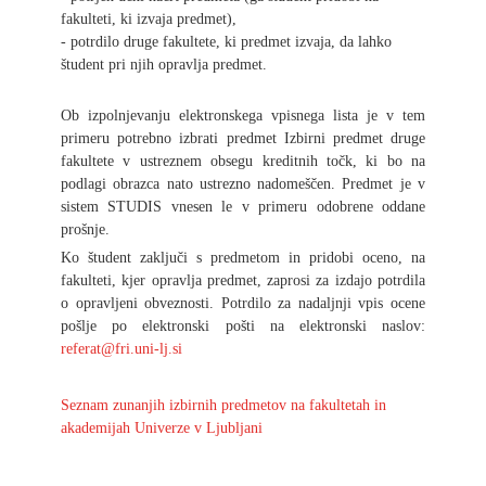
fakulteti, ki izvaja predmet),
- potrdilo druge fakultete, ki predmet izvaja, da lahko
študent pri njih opravlja predmet.
Ob izpolnjevanju elektronskega vpisnega lista je v tem
primeru potrebno izbrati predmet Izbirni predmet druge
fakultete v ustreznem obsegu kreditnih točk, ki bo na
podlagi obrazca nato ustrezno nadomeščen. Predmet je v
sistem STUDIS vnesen le v primeru odobrene oddane
prošnje.
Ko študent zaključi s predmetom in pridobi oceno, na
fakulteti, kjer opravlja predmet, zaprosi za izdajo potrdila
o opravljeni obveznosti. Potrdilo za nadaljnji vpis ocene
pošlje po elektronski pošti na elektronski naslov:
referat@fri.uni-lj.si
Seznam zunanjih izbirnih predmetov na fakultetah in
akademijah Univerze v Ljubljani