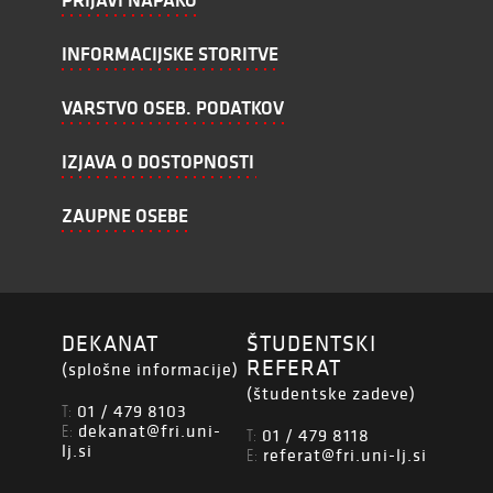
PRIJAVI NAPAKO
INFORMACIJSKE STORITVE
VARSTVO OSEB. PODATKOV
IZJAVA O DOSTOPNOSTI
ZAUPNE OSEBE
DEKANAT
ŠTUDENTSKI
REFERAT
(splošne informacije)
(študentske zadeve)
01 / 479 8103
T:
dekanat@fri.uni-
E:
01 / 479 8118
T:
lj.si
referat@fri.uni-lj.si
E: