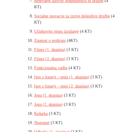
Reševanje izzivov gospodarstva in družbe
(4
KT)
Socialne inovacije za izzive dolgožive družbe
(4
KT)
Učinkovito pisno izražanje
(4 KT)
Znanost o prehrani
(4KT)
Fitnes (1. skupina)
(3 KT)
Fitnes (2. skupina)
(3 KT)
Funkcionalna vadba
(4 KT)
Igre z loparji – tenis (1. skupina)
(3 KT)
Igre z loparji – tenis (2. skupina)
(3 KT)
Joga (1. skupina)
(3 KT)
Joga (2. skupina)
(3 KT)
Košarka
(3 KT)
Nogomet
(3 KT)
Odbojka (1. skupina)
(3 KT)