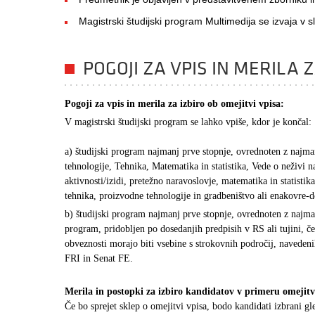
Magistrski študijski program Multimedija se izvaja v 
POGOJI ZA VPIS IN MERILA Z
Pogoji za vpis in merila za izbiro ob omejitvi vpisa:
V magistrski študijski program se lahko vpiše, kdor je končal:
a) študijski program najmanj prve stopnje, ovrednoten z najm
tehnologije, Tehnika, Matematika in statistika, Vede o neživi n
aktivnosti/izidi, pretežno naravoslovje, matematika in statistik
tehnika, proizvodne tehnologije in gradbeništvo ali enakovre-d
b) študijski program najmanj prve stopnje, ovrednoten z najm
program, pridobljen po dosedanjih predpisih v RS ali tujini, če
obveznosti morajo biti vsebine s strokovnih področij, naveden
FRI in Senat FE.
Merila in postopki za izbiro kandidatov v primeru omejitv
Če bo sprejet sklep o omejitvi vpisa, bodo kandidati izbrani gl