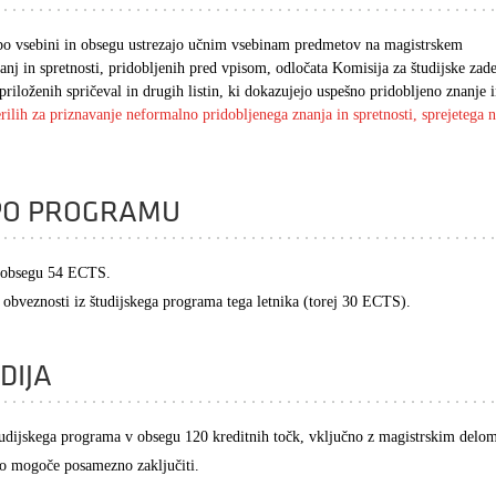
i po vsebini in obsegu ustrezajo učnim vsebinam predmetov na magistrskem
nj in spretnosti, pridobljenih pred vpisom, odločata Komisija za študijske zad
riloženih spričeval in drugih listin, ki dokazujejo uspešno pridobljeno znanje 
ilih za priznavanje neformalno pridobljenega znanja in spretnosti, sprejetega 
 PO PROGRAMU
 v obsegu 54 ECTS.
co obveznosti iz študijskega programa tega letnika (torej 30 ECTS).
DIJA
tudijskega programa v obsegu 120 kreditnih točk, vključno z magistrskim delo
ilo mogoče posamezno zaključiti.