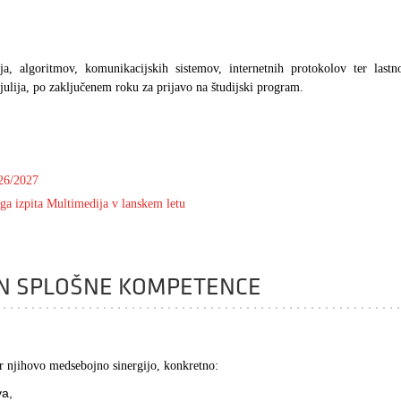
a, algoritmov, komunikacijskih sistemov, internetnih protokolov ter lastno
julija, po zaključenem roku za prijavo na študijski program.
026/2027
rnega izpita Multimedija v lanskem letu
 IN SPLOŠNE KOMPETENCE
er njihovo medsebojno sinergijo, konkretno:
va,