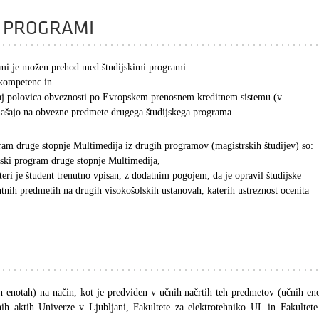
D PROGRAMI
ami je možen prehod med študijskimi programi:
 kompetenc in
vsaj polovica obveznosti po Evropskem prenosnem kreditnem sistemu (v
našajo na obvezne predmete drugega študijskega programa.
ogram druge stopnje Multimedija iz drugih programov (magistrskih študijev) so:
dijski program druge stopnje Multimedija,
ateri je študent trenutno vpisan, z dodatnim pogojem, da je opravil študijske
ntnih predmetih na drugih visokošolskih ustanovah, katerih ustreznost ocenita
 enotah) na način, kot je predviden v učnih načrtih teh predmetov (učnih eno
nih aktih Univerze v Ljubljani, Fakultete za elektrotehniko UL in Fakultete