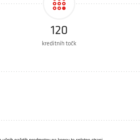
120
kreditnih točk
n učnih načrtih predmetov na koncu te spletne strani.