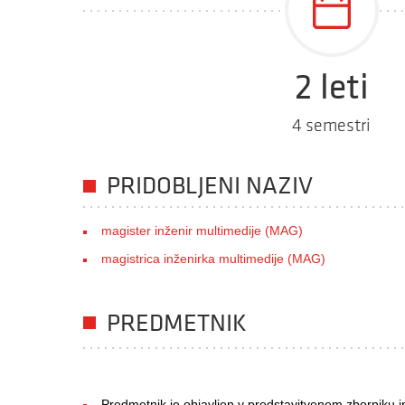
2 leti
4 semestri
PRIDOBLJENI NAZIV
magister inženir multimedije (MAG)
magistrica inženirka multimedije (MAG)
PREDMETNIK
Predmetnik je objavljen v predstavitvenem zborniku i