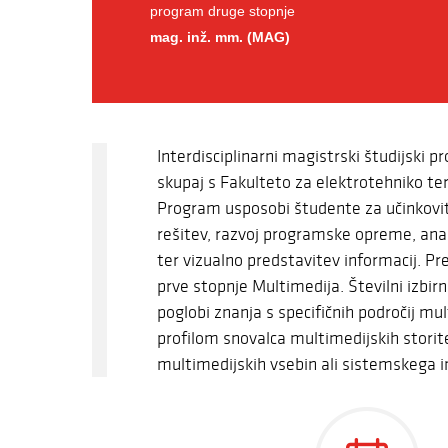
program druge stopnje
mag. inž. mm. (MAG)
Interdisciplinarni magistrski študijski 
skupaj s Fakulteto za elektrotehniko ter
Program usposobi študente za učinkovit
rešitev, razvoj programske opreme, anal
ter vizualno predstavitev informacij. P
prve stopnje Multimedija. Številni izbi
poglobi znanja s specifičnih področij mu
profilom snovalca multimedijskih storite
multimedijskih vsebin ali sistemskega i