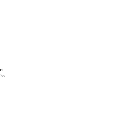
sti
 bo