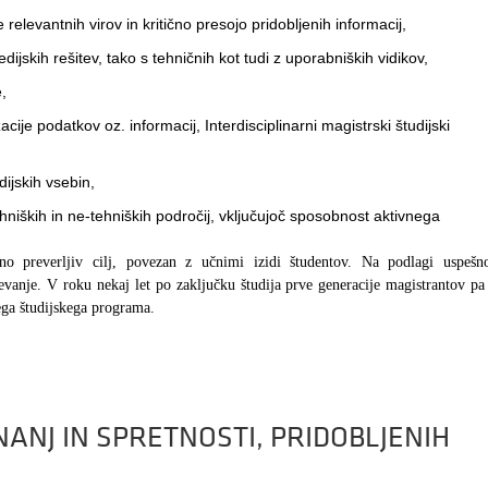
relevantnih virov in kritično presojo pridobljenih informacij,
ijskih rešitev, tako s tehničnih kot tudi z uporabniških vidikov,
,
acije podatkov oz. informacij, Interdisciplinarni magistrski študijski
ijskih vsebin,
hniških in ne-tehniških področij, vključujoč sposobnost aktivnega
no preverljiv cilj, povezan z učnimi izidi študentov. Na podlagi uspešno
evanje. V roku nekaj let po zaključku študija prve generacije magistrantov pa
tega študijskega programa.
ANJ IN SPRETNOSTI, PRIDOBLJENIH