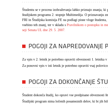
Študentu se v procesu izobraževanja lahko priznajo znanja, k
študijskem programu 2. stopnje Multimedija. O priznavanju zna
FRI in Študijska komisija FE na podlagi pisne vloge študenta, p
vsebino teh znanj, ter v skladu s
Pravilnikom o postopku in mer
seji Senata UL dne 29. 5. 2007.
POGOJI ZA NAPREDOVANJE
Za vpis v 2. letnik je potrebno opraviti obveznosti 1. letnika
Za ponovni vpis v isti letnik je potrebno opraviti vsaj polovi
POGOJI ZA DOKONČANJE ŠTU
Študent dokonča študij, ko opravi vse predpisane obveznosti š
Študijski program nima ločenih posameznih delov, ki bi jih b