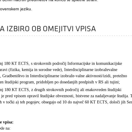
slovenskem jeziku.
A IZBIRO OB OMEJITVI VPISA
anj 180 KT ECTS, s strokovnih področij Informacijske in komunikacijske
aravi (fizika, kemija in sorodne vede), Interdisciplinarne izobraževalne
a, Gradbeništvo in Interdisciplinarne izobraže-valne aktivnosti/izidi, pretežno
en študijski program, pridobljen po dosedanjih predpisih v RS ali tujini;
anj 180 KT ECTS, z drugih strokovnih področij ali enakovreden študijski
 je pred vpisom opravil študijske obveznosti, bistvene za nadaljevanje študija. 
ih v točki a) teh pogojev, obsegajo od 10 do največ 60 KT ECTS, določi jih Se
e vpisa:
ede na: