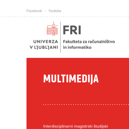
Pojdi na vsebino
Facebook
Youtube
MULTIMEDIJA
Interdisciplinarni magistrski študijski