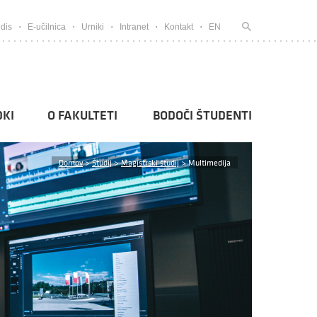
dis
E-učilnica
Urniki
Intranet
Kontakt
EN
KI
O FAKULTETI
BODOČI ŠTUDENTI
Domov
>
Študij
>
Magistrski študij
>
Multimedija