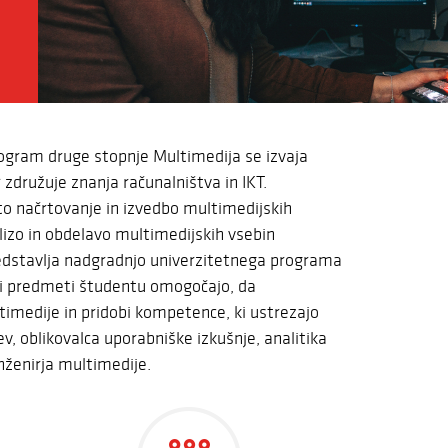
program druge stopnje Multimedija se izvaja
 združuje znanja računalništva in IKT.
o načrtovanje in izvedbo multimedijskih
izo in obdelavo multimedijskih vsebin
redstavlja nadgradnjo univerzitetnega programa
rni predmeti študentu omogočajo, da
ltimedije in pridobi kompetence, ki ustrezajo
v, oblikovalca uporabniške izkušnje, analitika
nženirja multimedije.