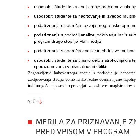
usposobiti študente za analiziranje problemov, iskanje 
usposobiti študente za načrtovanje in izvedbo multimed
podati znanja s področja razvoja programske opreme
podati znanja s področij analize, odkrivanja in vizualiz
program druge stopnje Multimedija
podati znanja s področja analize in obdelave multimed
usposobiti študente za timsko delo s strokovnjaki s te
sporazumevanja v pisni ali ustni obliki.
Zagotavljanje kakovostnega znanja s področja je neposred
zaključevanja študija bomo lahko realno ocenili njuno izpolnj
tudi mogoče neposredno preverjati zaposljivost magistrantov 
VEČ
MERILA ZA PRIZNAVANJE ZN
PRED VPISOM V PROGRAM