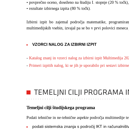
• povprečno oceno, doseženo na študiju I. stopnje (20 % točk),
• rezultate izbirnega izpita (80 % točk).
Izbirni izpit bo zajemal področja matematike, programiranj
multimedijskih vsebin, izvajal pa se bo v prvi polovici meseca 
VZORCI NALOG ZA IZBIRNI IZPIT
-
Katalog znanj in vzorci nalog za izbirni izpit Multimedija 2
-
Primeri izpitih nalog, ki se jih je uporabilo pri sestavi izbi
TEMELJNI CILJI PROGRAMA
Temeljni cilji študijskega programa
Podati tehnične in ne-tehnične aspekte področja multimedije t
podati sistemska znanja s področij IKT in računalništ