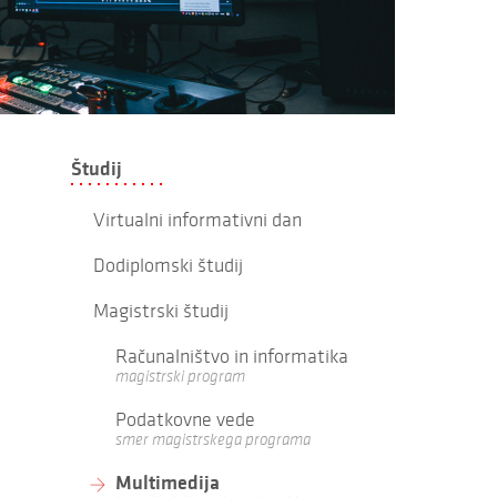
Študij
Virtualni informativni dan
Dodiplomski študij
Magistrski študij
Računalništvo in informatika
magistrski program
Podatkovne vede
smer magistrskega programa
Multimedija