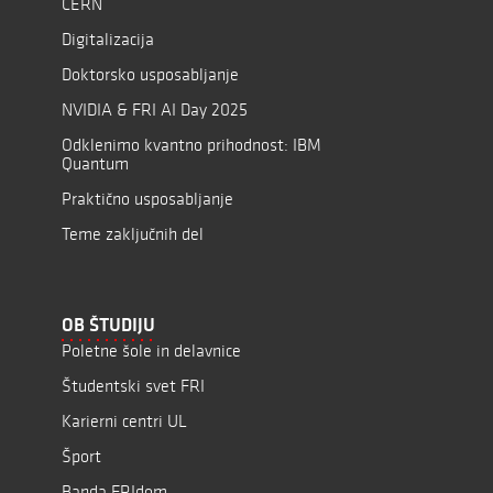
CERN
Digitalizacija
Doktorsko usposabljanje
NVIDIA & FRI AI Day 2025
Odklenimo kvantno prihodnost: IBM
Quantum
Praktično usposabljanje
Teme zaključnih del
OB ŠTUDIJU
Poletne šole in delavnice
Študentski svet FRI
Karierni centri UL
Šport
Banda FRIdom