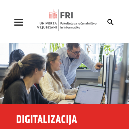
Pojdi na vsebino

DIGITALIZACIJA