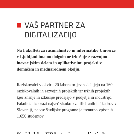
VAŠ PARTNER ZA
DIGITALIZACIJO
Na Fakulteti za računalništvo in informatiko Univerze
v Ljubljani imamo dolgoletne izkušnje z razvojno-
inovacijskim delom in aplikativnimi projekti v
domačem in mednarodnem okolju.
Raziskovalci v okviru 20 laboratorijev sodelujejo na 160
raziskovalnih in razvojnih projektih ter tržnih projektih,
kjer znanje in izkušnje predajajo v podjetja in industrijo.
Fakulteta izobrazi največ visoko kvalificiranih IT kadrov v
Sloveniji, na vse študijske programe je trenutno vpisanih
1.650 študentov.