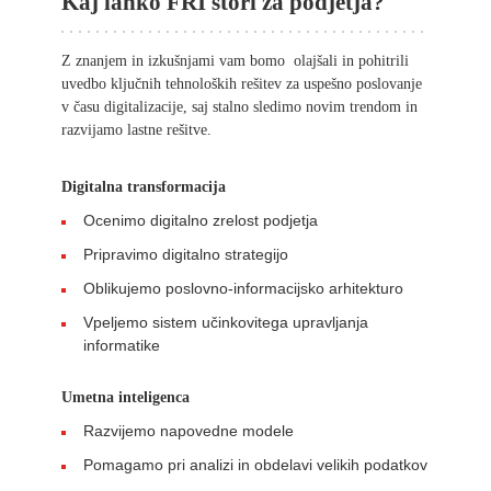
Kaj lahko FRI stori za podjetja?
Z znanjem in izkušnjami vam bomo olajšali in pohitrili
uvedbo ključnih tehnoloških rešitev za uspešno poslovanje
v času digitalizacije, saj stalno sledimo novim trendom in
razvijamo lastne rešitve.
Digitalna transformacija
Ocenimo digitalno zrelost podjetja
Pripravimo digitalno strategijo
Oblikujemo poslovno-informacijsko arhitekturo
Vpeljemo sistem učinkovitega upravljanja
informatike
Umetna inteligenca
Razvijemo napovedne modele
Pomagamo pri analizi in obdelavi velikih podatkov