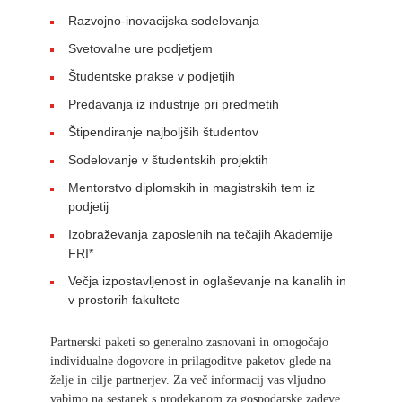
Razvojno-inovacijska sodelovanja
Svetovalne ure podjetjem
Študentske prakse v podjetjih
Predavanja iz industrije pri predmetih
Štipendiranje najboljših študentov
Sodelovanje v študentskih projektih
Mentorstvo diplomskih in magistrskih tem iz
podjetij
Izobraževanja zaposlenih na tečajih Akademije
FRI*
Večja izpostavljenost in oglaševanje na kanalih in
v prostorih fakultete
Partnerski paketi so generalno zasnovani in omogočajo
individualne dogovore in prilagoditve paketov glede na
želje in cilje partnerjev. Za več informacij vas vljudno
vabimo na sestanek s prodekanom za gospodarske zadeve,