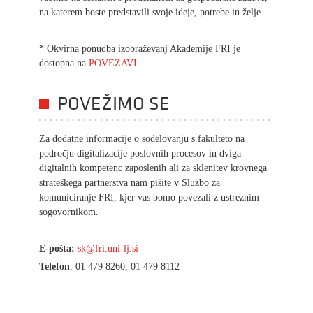
na katerem boste predstavili svoje ideje, potrebe in želje.
* Okvirna ponudba izobraževanj Akademije FRI je
dostopna na
POVEZAVI
.
POVEŽIMO SE
Za dodatne informacije o sodelovanju s fakulteto na
področju digitalizacije poslovnih procesov in dviga
digitalnih kompetenc zaposlenih ali za sklenitev krovnega
strateškega partnerstva nam pišite v Službo za
komuniciranje FRI, kjer vas bomo povezali z ustreznim
sogovornikom.
E-pošta:
sk@fri.uni-lj.si
Telefon
: 01 479 8260, 01 479 8112