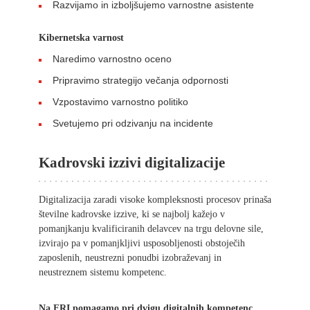
Razvijamo in izboljšujemo varnostne asistente
Kibernetska varnost
Naredimo varnostno oceno
Pripravimo strategijo večanja odpornosti
Vzpostavimo varnostno politiko
Svetujemo pri odzivanju na incidente
Kadrovski izzivi digitalizacije
Digitalizacija zaradi visoke kompleksnosti procesov prinaša
številne kadrovske izzive, ki se najbolj kažejo v
pomanjkanju kvalificiranih delavcev na trgu delovne sile,
izvirajo pa v pomanjkljivi usposobljenosti obstoječih
zaposlenih, neustrezni ponudbi izobraževanj in
neustreznem sistemu kompetenc.
Na FRI pomagamo pri dvigu digitalnih kompetenc