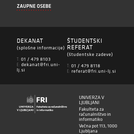
ZAUPNE OSEBE
DEKANAT
ŠTUDENTSKI
REFERAT
(splošne informacije)
(študentske zadeve)
01 / 479 8103
T:
dekanat@fri.uni-
E:
01 / 479 8118
T:
lj.si
referat@fri.uni-lj.si
E:
UNIVERZA V
LJUBLJANI
Fakulteta za
računalništvo in
informatiko
Večna pot 113, 1000
Ljubljana