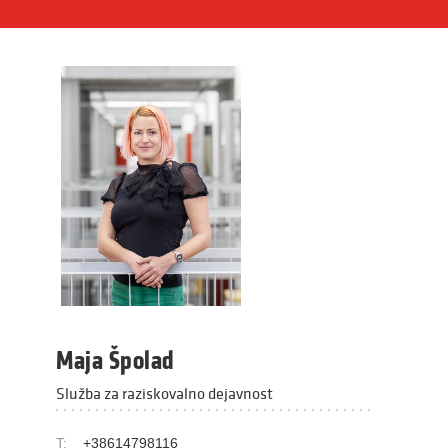
Maja Špolad
Služba za raziskovalno dejavnost
T:
+38614798116