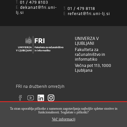
01 / 479 8103
T:
dekanat@fri.uni-
E:
01 / 479 8118
T:
lj.si
referat@fri.uni-lj.si
E:
UNIVERZA V
LJUBLJANI
Fakulteta za
računalništvo in
informatiko
Večna pot 113, 1000
Ljubljana
FRI na družbenih omrežjih
Ta stran uporablja piškotke z namenom zagotavljanja najboljše spletne storitve in
funkcionalnosti. Soglašate s piškotki?
Več informacij