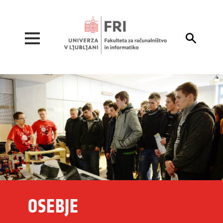
Pojdi na vsebino

OSEBJE