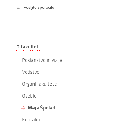
E:
Pošljite sporočilo
O fakulteti
Poslanstvo in vizija
Vodstvo
Organi fakultete
Osebje
Maja Špolad
Kontakti