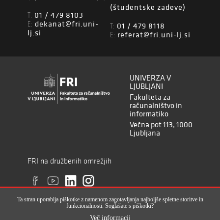
(študentske zadeve)
01 / 479 8103
T:
dekanat@fri.uni-
E:
01 / 479 8118
T:
lj.si
referat@fri.uni-lj.si
E:
UNIVERZA V
LJUBLJANI
Fakulteta za
računalništvo in
informatiko
Večna pot 113, 1000
Ljubljana
FRI na družbenih omrežjih
Ta stran uporablja piškotke z namenom zagotavljanja najboljše spletne storitve in
funkcionalnosti. Soglašate s piškotki?
Več informacij