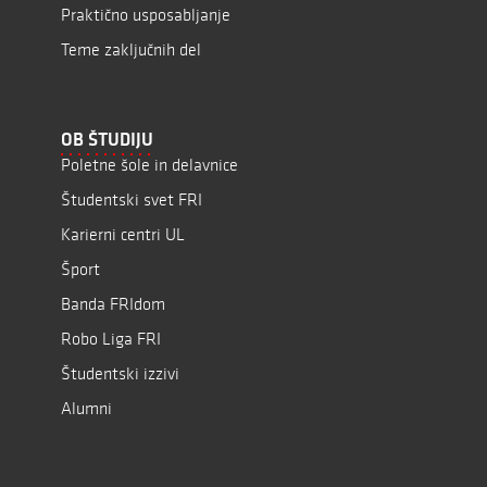
Praktično usposabljanje
Teme zaključnih del
OB ŠTUDIJU
Poletne šole in delavnice
Študentski svet FRI
Karierni centri UL
Šport
Banda FRIdom
Robo Liga FRI
Študentski izzivi
Alumni