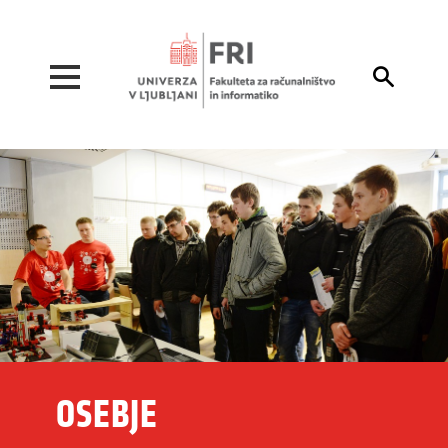
Pojdi na vsebino

OSEBJE