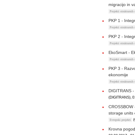
migracijo in v
Projekti strukturnih
PKP 1 - Integr
Projekti strukturnih
PKP 2 - Integr
Projekti strukturnih
EkoSmart - E
Projekti strukturnih
PKP 3 - Razvo
ekonomije
Projekti strukturnih
DIGITRANS - D
(DIGITRANS), 0
CROSSBOW - 
storage units
Evropski projekti
Krovna pogod