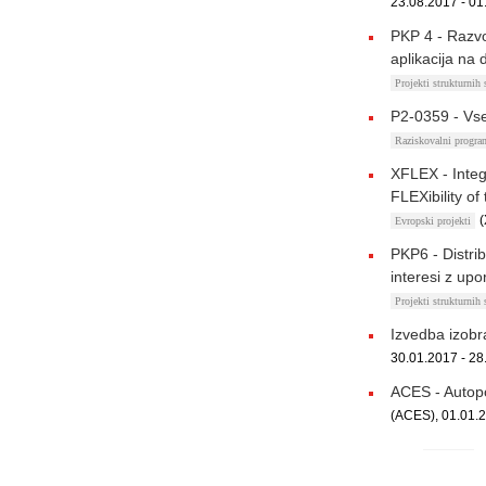
23.08.2017 - 01
PKP 4 - Razvo
aplikacija n
Projekti strukturnih
P2-0359 - Vse
Raziskovalni progr
XFLEX - Inte
FLEXibility of
(
Evropski projekti
PKP6 - Distri
interesi z up
Projekti strukturnih
Izvedba izobr
30.01.2017 - 28
ACES - Autopo
(ACES), 01.01.2