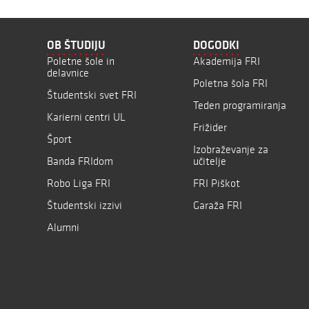
OB ŠTUDIJU
DOGODKI
Poletne šole in
Akademija FRI
delavnice
Poletna šola FRI
Študentski svet FRI
Teden programiranja
Karierni centri UL
Frižider
Šport
Izobraževanje za
Banda FRIdom
učitelje
Robo Liga FRI
FRI Piškot
Študentski izzivi
Garaža FRI
Alumni