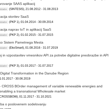
arovanje SAAS aplikacij
(SINTESIS), 21.08.2012 - 31.08.2013
 skladov
acija storitev SaaS
(PKP 1), 01.04.2014 - 30.09.2014
 skladov
acija naprav IoT in aplikacij SaaS
(PKP 2), 01.02.2015 - 31.07.2015
 skladov
ko Sistem Pametnega Mesta
(EkoSmart), 01.08.2016 - 31.07.2019
 skladov
j in vzpostavitev vmesnikov API za potrebe digitalne preobrazbe in API
(PKP 3), 01.03.2017 - 31.07.2017
 skladov
igital Transformation in the Danube Region
1.01.2017 - 30.06.2019
CROSS BOrder management of variable renewable energies and
 enabling a transnational Wholesale market
(CROSSBOW), 01.11.2017 - 31.10.2021
ba o poslovenem sodelovanju