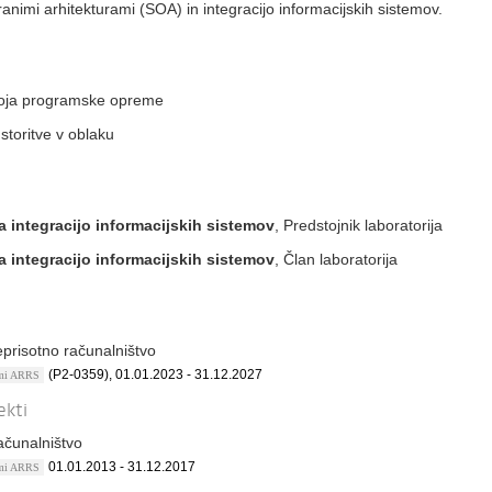
iranimi arhitekturami (SOA) in integracijo informacijskih sistemov.
voja programske opreme
storitve v oblaku
a integracijo informacijskih sistemov
, Predstojnik laboratorija
a integracijo informacijskih sistemov
, Član laboratorija
prisotno računalništvo
(P2-0359), 01.01.2023 - 31.12.2027
ami ARRS
ekti
ačunalništvo
01.01.2013 - 31.12.2017
ami ARRS