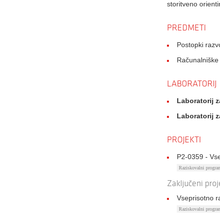
storitveno orient
PREDMETI
Postopki raz
Računalniške 
LABORATORIJ
Laboratorij z
Laboratorij z
PROJEKTI
P2-0359 - Vse
Raziskovalni progr
Zaključeni proj
Vseprisotno r
Raziskovalni progr