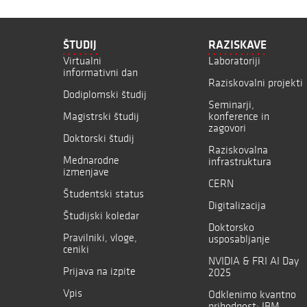
ŠTUDIJ
RAZISKAVE
Virtualni
Laboratoriji
informativni dan
Raziskovalni projekti
Dodiplomski študij
Seminarji,
Magistrski študij
konference in
zagovori
Doktorski študij
Raziskovalna
Mednarodne
infrastruktura
izmenjave
CERN
Študentski status
Digitalizacija
Študijski koledar
Doktorsko
Pravilniki, vloge,
usposabljanje
ceniki
NVIDIA & FRI AI Day
Prijava na izpite
2025
Vpis
Odklenimo kvantno
prihodnost: IBM