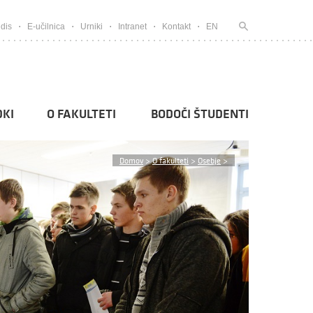
dis
E-učilnica
Urniki
Intranet
Kontakt
EN
KI
O FAKULTETI
BODOČI ŠTUDENTI
Domov
>
O fakulteti
>
Osebje
>