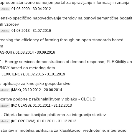
preden storitveno usmerjen portal za upravljanje informacij in znanja
01.05.2009 - 30.04.2012
kti ARRS
ensko specifično napovedovanje trendov na osnovi semantične bogati
nih vzorcev
01.08.2013 - 31.07.2016
kti ARRS
easing the efficiency of farming through on open standards based
rm
AGROIT), 01.03.2014 - 30.09.2016
- Energy services demonstrations of demand response, FLEXibility a
IENCY based on metering data
FLEXICIENCY), 01.02.2015 - 31.01.2019
 aplikacije za kmetijsko gospodarstvo
(MAK), 23.10.2012 - 20.06.2014
 skladov
oritve podprte z računalništvom v oblaku - CLOUD
(KC CLASS), 01.01.2011 - 31.12.2013
 skladov
dprta komunikacijska platforma za integracijo storitev
(KC OPCOMM), 01.01.2011 - 31.12.2013
 skladov
toritev in mobilna aplikacija za klasifikacijo, vrednotenje, integracijo,