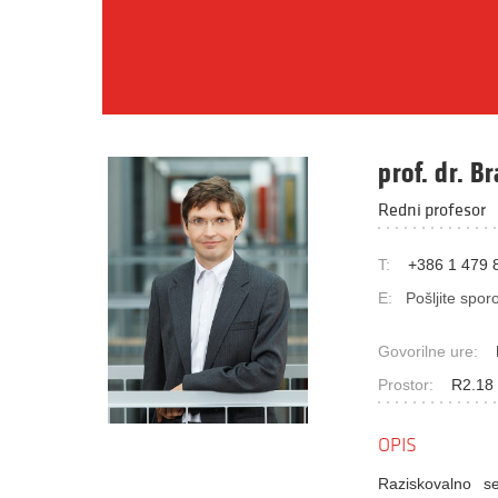
prof. dr. B
Redni profesor
T:
+386 1 479 
E:
Pošljite sporo
Govorilne ure:
Prostor:
R2.18 
OPIS
Raziskovalno s