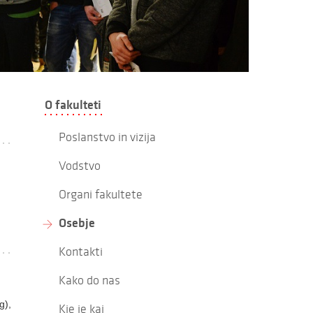
O fakulteti
Poslanstvo in vizija
Vodstvo
Organi fakultete
Osebje
Kontakti
Kako do nas
g),
Kje je kaj