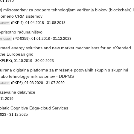
.01.1970
j mikrostoritev za podporo tehnologijam veriženja blokov (blockchain) 
a domeno CRM sistemov
(PKP 4), 01.04.2018 - 31.08.2018
 skladov
prisotno računalništvo
(P2-0359), 01.01.2018 - 31.12.2023
ami ARRS
grated energy solutions and new market mechanisms for an eXtended
 the European grid
XFLEX), 01.10.2019 - 30.09.2023
buirana digitalna platforma za mreženje potovalnih skupin s skupnimi
orabo tehnologije mikrostoritev - DDPMS
(PKP6), 01.03.2020 - 31.07.2020
 skladov
aževalne delavnice
.11.2019
ietic Cognitive Edge-cloud Services
023 - 31.12.2025