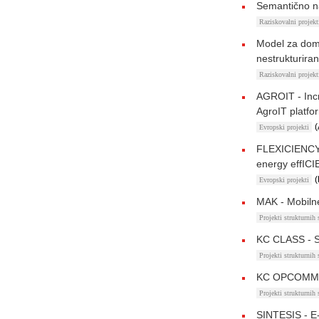
Semantično na
Raziskovalni proje
Model za dom
nestrukturira
Raziskovalni proje
AGROIT - Incr
AgroIT platfo
(
Evropski projekti
FLEXICIENCY 
energy effIC
(
Evropski projekti
MAK - Mobilne
Projekti strukturnih
KC CLASS - St
Projekti strukturnih
KC OPCOMM - O
Projekti strukturnih
SINTESIS - E-s