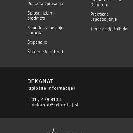
Pogosta vprašanja
Quantum
Splošni izbirni
Praktično
predmeti
usposabljanje
Napotki za pisanje
Teme zaključnih del
poročila
Štipendije
Študentski referat
DEKANAT
(splošne informacije)
01 / 479 8103
T:
dekanat@fri.uni-lj.si
E: