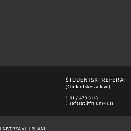
ŠTUDENTSKI REFERAT
(študentske zadeve)
01 / 479 8118
T:
referat@fri.uni-lj.si
E:
UNIVERZA V LJUBLJANI