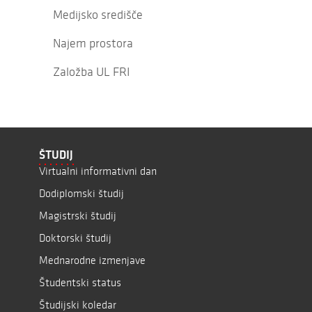
Medijsko središče
Najem prostora
Založba UL FRI
ŠTUDIJ
Virtualni informativni dan
Dodiplomski študij
Magistrski študij
Doktorski študij
Mednarodne izmenjave
Študentski status
Študijski koledar