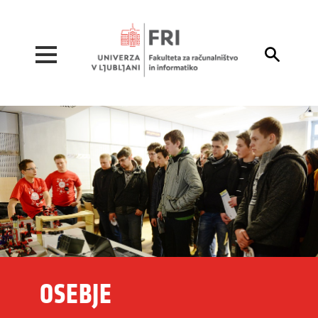
Pojdi na vsebino

OSEBJE