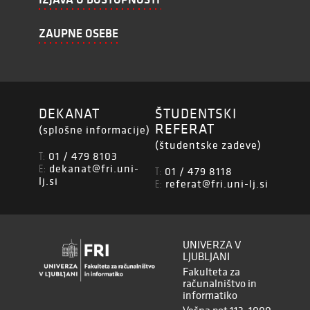
ZAUPNE OSEBE
DEKANAT
ŠTUDENTSKI
REFERAT
(splošne informacije)
(študentske zadeve)
01 / 479 8103
T:
dekanat@fri.uni-
E:
01 / 479 8118
T:
lj.si
referat@fri.uni-lj.si
E:
UNIVERZA V
LJUBLJANI
Fakulteta za
računalništvo in
informatiko