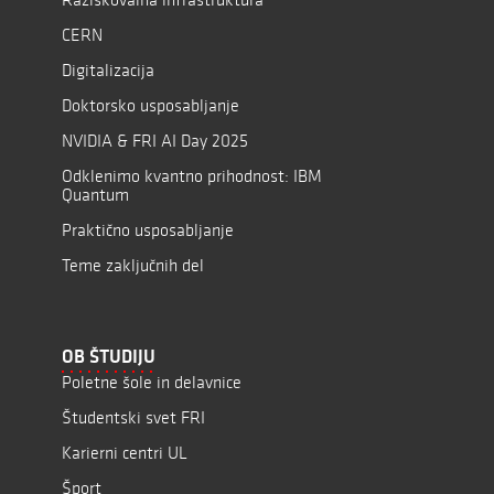
CERN
Digitalizacija
Doktorsko usposabljanje
NVIDIA & FRI AI Day 2025
Odklenimo kvantno prihodnost: IBM
Quantum
Praktično usposabljanje
Teme zaključnih del
OB ŠTUDIJU
Poletne šole in delavnice
Študentski svet FRI
Karierni centri UL
Šport