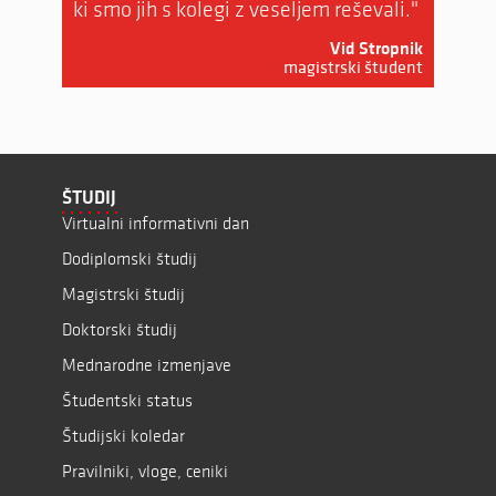
ki smo jih s kolegi z veseljem reševali."
 Marolt
Vid Stropnik
e (BVS)
magistrski študent
ŠTUDIJ
Virtualni informativni dan
Dodiplomski študij
Magistrski študij
Doktorski študij
Mednarodne izmenjave
Študentski status
Študijski koledar
Pravilniki, vloge, ceniki