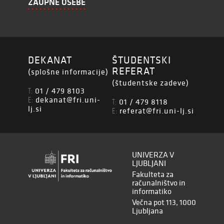
ZAUPNE OSEBE
DEKANAT
ŠTUDENTSKI
REFERAT
(splošne informacije)
(študentske zadeve)
01 / 479 8103
T:
dekanat@fri.uni-
E:
01 / 479 8118
T:
lj.si
referat@fri.uni-lj.si
E:
UNIVERZA V
LJUBLJANI
Fakulteta za
računalništvo in
informatiko
Večna pot 113, 1000
Ljubljana