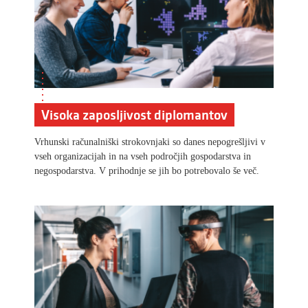
Visoka zaposljivost diplomantov
Vrhunski računalniški strokovnjaki so danes nepogrešljivi v
vseh organizacijah in na vseh področjih gospodarstva in
negospodarstva. V prihodnje se jih bo potrebovalo še več.