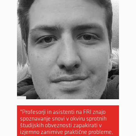
"Klju
Multi
štude
umetn
"Profesorji in asistenti na FRI znajo
še
spoznavanje snovi v okviru sprotnih
ni."
študijskih obveznosti zapakirati v
izjemno zanimive praktične probleme,