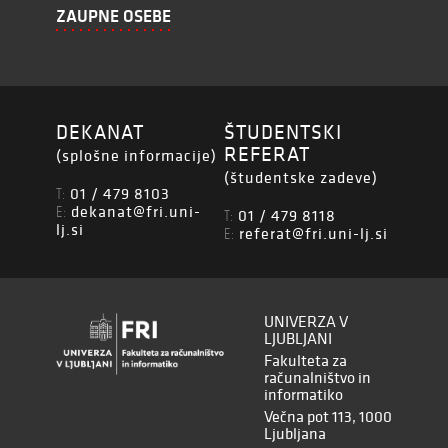
ZAUPNE OSEBE
DEKANAT
ŠTUDENTSKI
REFERAT
(splošne informacije)
(študentske zadeve)
01 / 479 8103
T:
dekanat@fri.uni-
E:
01 / 479 8118
T:
lj.si
referat@fri.uni-lj.si
E:
UNIVERZA V
LJUBLJANI
Fakulteta za
računalništvo in
informatiko
Večna pot 113, 1000
Ljubljana