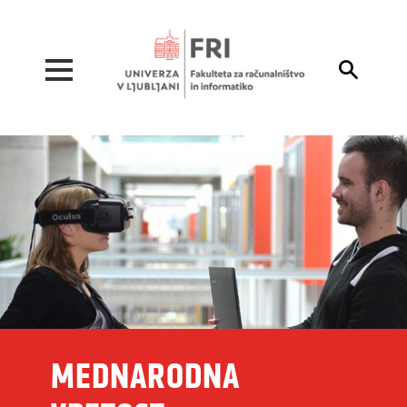
Pojdi na vsebino

MEDNARODNA