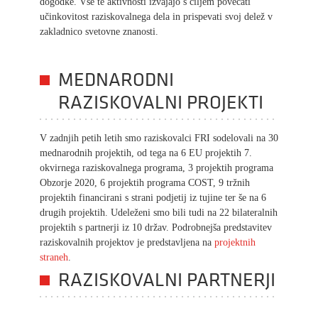
dogodke. Vse te aktivnosti izvajajo s ciljem povečati
učinkovitost raziskovalnega dela in prispevati svoj delež v
zakladnico svetovne znanosti.
MEDNARODNI
RAZISKOVALNI PROJEKTI
V zadnjih petih letih smo raziskovalci FRI sodelovali na 30
mednarodnih projektih, od tega na 6 EU projektih 7.
okvirnega raziskovalnega programa, 3 projektih programa
Obzorje 2020, 6 projektih programa COST, 9 tržnih
projektih financirani s strani podjetij iz tujine ter še na 6
drugih projektih. Udeleženi smo bili tudi na 22 bilateralnih
projektih s partnerji iz 10 držav. Podrobnejša predstavitev
raziskovalnih projektov je predstavljena na
projektnih
straneh
.
RAZISKOVALNI PARTNERJI