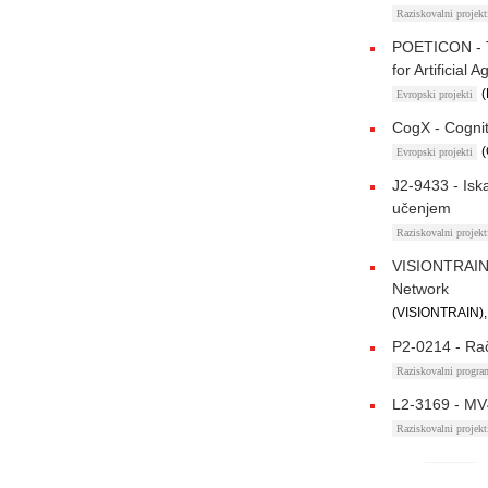
Raziskovalni proje
POETICON - T
for Artificial 
(
Evropski projekti
CogX - Cognit
(
Evropski projekti
J2-9433 - Isk
učenjem
Raziskovalni proje
VISIONTRAIN -
Network
(VISIONTRAIN),
P2-0214 - Rač
Raziskovalni progr
L2-3169 - MV4
Raziskovalni proje