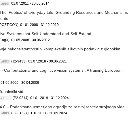
01.07.2011 - 30.06.2014
kti ARRS
he 'Poetics' of Everyday Life: Grounding Resources and Mechanisms
Agents
POETICON), 01.01.2008 - 31.12.2010
ive Systems that Self-Understand and Self-Extend
CogX), 01.05.2008 - 30.06.2012
anje nekonsistentnosti v kompleksnih slikovnih podatkih z globokim
(J2-9433), 01.07.2018 - 30.06.2021
kti ARRS
 Computational and cognitive vision systems : A training European
 01.05.2005 - 30.04.2009
unalniški vid
(P2-0214), 01.01.2019 - 31.12.2024
ami ARRS
.0 – Podatkovno usmerjeno ogrodje za razvoj rešitev strojnega vida
(L2-3169), 01.10.2021 - 30.09.2024
kti ARRS