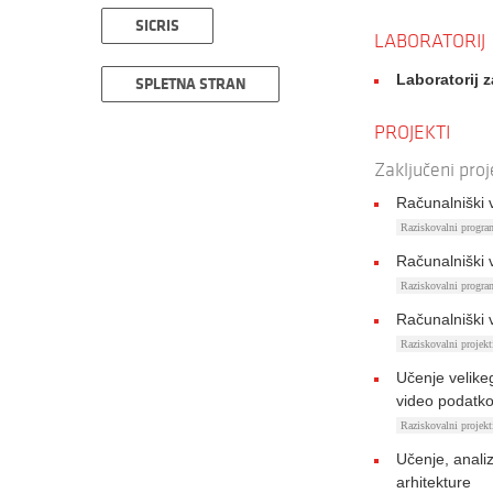
SICRIS
LABORATORIJ
Laboratorij 
SPLETNA STRAN
PROJEKTI
Zaključeni proj
Računalniški 
Raziskovalni progr
Računalniški 
Raziskovalni progr
Računalniški v
Raziskovalni proje
Učenje velikeg
video podatko
Raziskovalni proje
Učenje, anali
arhitekture