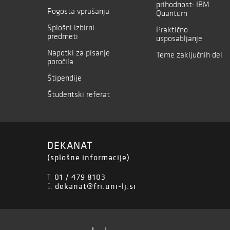
prihodnost: IBM
Pogosta vprašanja
Quantum
Splošni izbirni
Praktično
predmeti
usposabljanje
Napotki za pisanje
Teme zaključnih del
poročila
Štipendije
Študentski referat
DEKANAT
(splošne informacije)
01 / 479 8103
T:
dekanat@fri.uni-lj.si
E: