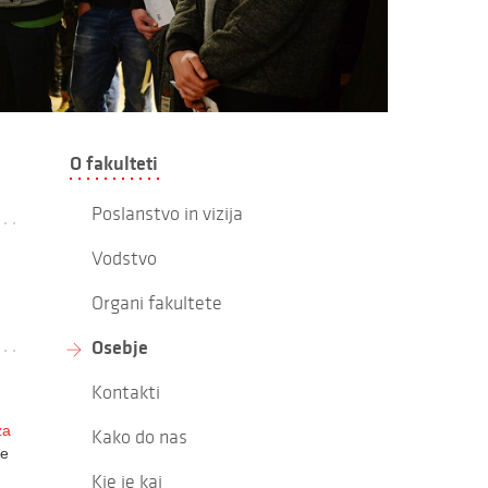
O fakulteti
Poslanstvo in vizija
Vodstvo
Organi fakultete
Osebje
Kontakti
za
Kako do nas
ze
Kje je kaj