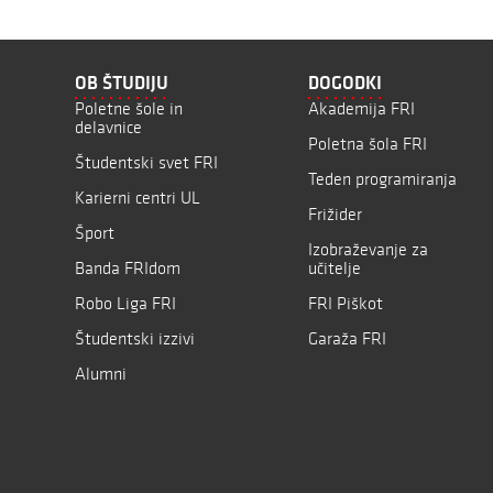
OB ŠTUDIJU
DOGODKI
Poletne šole in
Akademija FRI
delavnice
Poletna šola FRI
Študentski svet FRI
Teden programiranja
Karierni centri UL
Frižider
Šport
Izobraževanje za
Banda FRIdom
učitelje
Robo Liga FRI
FRI Piškot
Študentski izzivi
Garaža FRI
Alumni