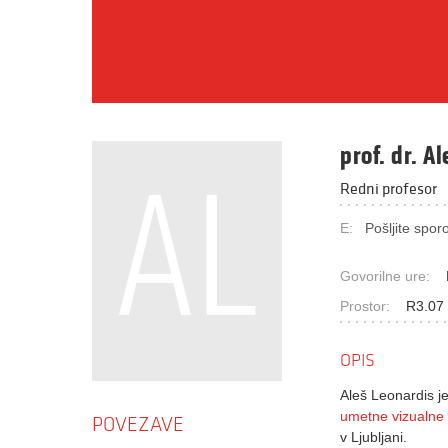
prof. dr. A
AL
Redni profesor
E:
Pošljite sporo
Govorilne ure:
Prostor:
R3.07 
OPIS
Aleš Leonardis je
umetne vizualne
POVEZAVE
v Ljubljani.