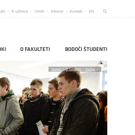
dis
E-učilnica
Urniki
Intranet
Kontakt
EN
KI
O FAKULTETI
BODOČI ŠTUDENTI
Domov
>
O fakulteti
>
Osebje
>