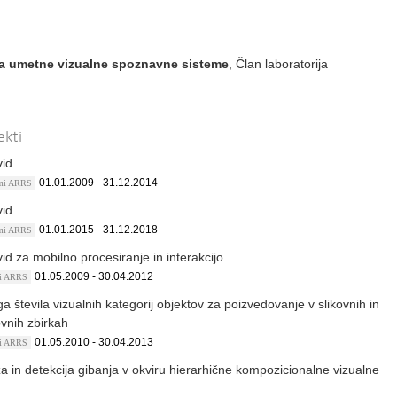
za umetne vizualne spoznavne sisteme
, Član laboratorija
ekti
vid
01.01.2009 - 31.12.2014
ami ARRS
vid
01.01.2015 - 31.12.2018
ami ARRS
id za mobilno procesiranje in interakcijo
01.05.2009 - 30.04.2012
kti ARRS
a števila vizualnih kategorij objektov za poizvedovanje v slikovnih in
vnih zbirkah
01.05.2010 - 30.04.2013
kti ARRS
za in detekcija gibanja v okviru hierarhične kompozicionalne vizualne