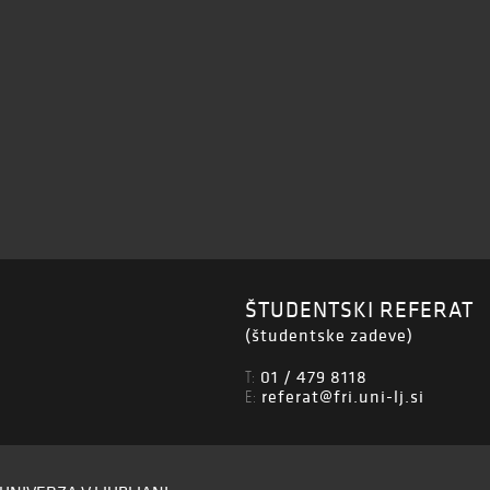
ŠTUDENTSKI REFERAT
(študentske zadeve)
01 / 479 8118
T:
referat@fri.uni-lj.si
E: