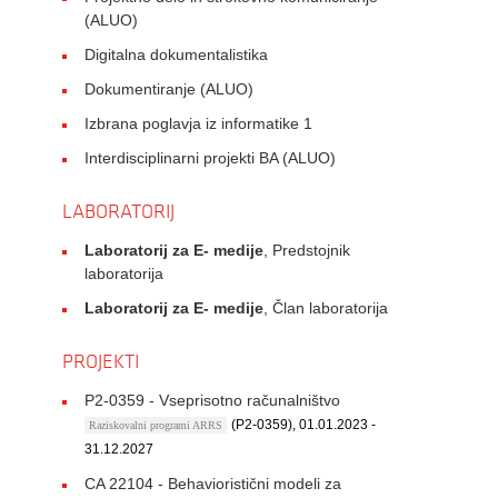
(ALUO)
Digitalna dokumentalistika
Dokumentiranje (ALUO)
Izbrana poglavja iz informatike 1
Interdisciplinarni projekti BA (ALUO)
LABORATORIJ
Laboratorij za E- medije
, Predstojnik
laboratorija
Laboratorij za E- medije
, Član laboratorija
PROJEKTI
P2-0359 - Vseprisotno računalništvo
(P2-0359), 01.01.2023 -
Raziskovalni programi ARRS
31.12.2027
CA 22104 - Behavioristični modeli za