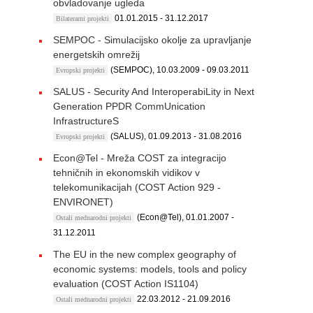
obvladovanje ugleda
01.01.2015 - 31.12.2017
Bilaterarni projekti
SEMPOC - Simulacijsko okolje za upravljanje
energetskih omrežij
(SEMPOC), 10.03.2009 - 09.03.2011
Evropski projekti
SALUS - Security And InteroperabiLity in Next
Generation PPDR CommUnication
InfrastructureS
(SALUS), 01.09.2013 - 31.08.2016
Evropski projekti
Econ@Tel - Mreža COST za integracijo
tehničnih in ekonomskih vidikov v
telekomunikacijah (COST Action 929 -
ENVIRONET)
(Econ@Tel), 01.01.2007 -
Ostali mednarodni projekti
31.12.2011
The EU in the new complex geography of
economic systems: models, tools and policy
evaluation (COST Action IS1104)
22.03.2012 - 21.09.2016
Ostali mednarodni projekti