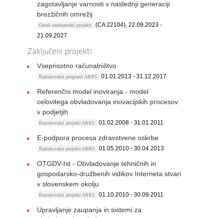
zagotavljanje varnosti v naslednji generaciji
brezžičnih omrežij
(CA 22104), 22.09.2023 -
Ostali mednarodni projekti
21.09.2027
Zaključeni projekti
Vseprisotno računalništvo
01.01.2013 - 31.12.2017
Raziskovalni programi ARRS
Referenčni model inoviranja - model
celovitega obvladovanja inovacijskih procesov
v podjetjih
01.02.2008 - 31.01.2011
Raziskovalni projekti ARRS
E-podpora procesa zdravstvene oskrbe
01.05.2010 - 30.04.2013
Raziskovalni projekti ARRS
OTGDV-Ist - Obvladovanje tehničnih in
gospodarsko-družbenih vidikov Interneta stvari
v slovenskem okolju
01.10.2010 - 30.09.2011
Raziskovalni projekti ARRS
Upravljanje zaupanja in sistemi za