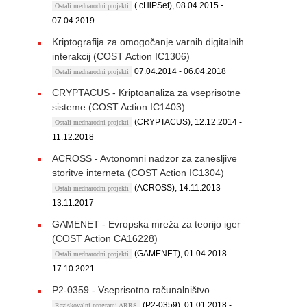
( cHiPSet), 08.04.2015 -
Ostali mednarodni projekti
07.04.2019
Kriptografija za omogočanje varnih digitalnih
interakcij (COST Action IC1306)
07.04.2014 - 06.04.2018
Ostali mednarodni projekti
CRYPTACUS - Kriptoanaliza za vseprisotne
sisteme (COST Action IC1403)
(CRYPTACUS), 12.12.2014 -
Ostali mednarodni projekti
11.12.2018
ACROSS - Avtonomni nadzor za zanesljive
storitve interneta (COST Action IC1304)
(ACROSS), 14.11.2013 -
Ostali mednarodni projekti
13.11.2017
GAMENET - Evropska mreža za teorijo iger
(COST Action CA16228)
(GAMENET), 01.04.2018 -
Ostali mednarodni projekti
17.10.2021
P2-0359 - Vseprisotno računalništvo
(P2-0359), 01.01.2018 -
Raziskovalni programi ARRS