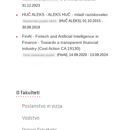
31.12.2023
HUČ ALEKS - ALEKS HUČ - mladi raziskovalec
(HUČ ALEKS), 01.10.2015 -
Raziskovalni projekti ARRS
30.09.2019
FinAI - Fintech and Artificial Intelligence in
Finance - Towards a transparent financial
industry (Cost Action CA 19130)
(FinAI), 14.09.2020 - 13.09.2024
Ostali mednarodni projekti
O fakulteti
Poslanstvo in vizija
Vodstvo
Organi fakultete