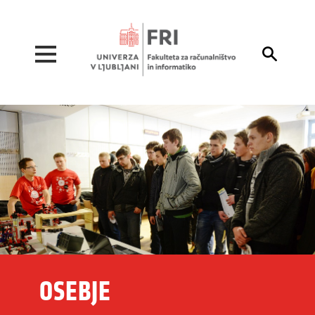
Pojdi na vsebino

OSEBJE