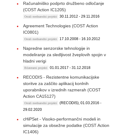
Računalniško podprto družbeno odločanje
(COST Action IC1205)
30.11.2012 - 29.11.2016
Ostali mednarodni projekti
Agreement Technologies (COST Action
IC0801)
17.10.2008 - 16.10.2012
Ostali mednarodni projekti
Napredne senzorske tehnologije in
modeliranje za sledljivost žveplovih spojin v
hladni verigi
01.01.2017 - 31.12.2018
Bilaterarni projekti
RECODIS - Rezistentne komunikacijske
storitve za zaščito aplikacij konlnih
uporabnikov v izrednih razmerah (COST
Action CA15127)
(RECODIS), 01.03.2016 -
Ostali mednarodni projekti
29.02.2020
cHiPSet - Visoko-performančni modeli in
simulacije za obsežne podatke (COST Action
IC1406)