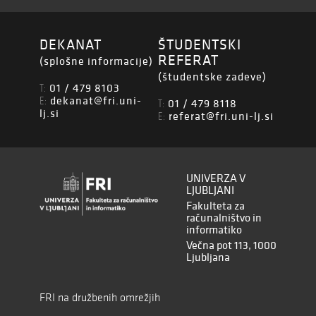
DEKANAT
ŠTUDENTSKI
REFERAT
(splošne informacije)
(študentske zadeve)
01 / 479 8103
T:
dekanat@fri.uni-
E:
01 / 479 8118
T:
lj.si
referat@fri.uni-lj.si
E:
UNIVERZA V
LJUBLJANI
Fakulteta za
računalništvo in
informatiko
Večna pot 113, 1000
Ljubljana
FRI na družbenih omrežjih