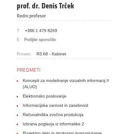
prof. dr. Denis Trček
Redni profesor
T:
+386 1 479 8269
E:
Pošljite sporočilo
Prostor:
R3.68 - Kabinet
PREDMETI
Koncepti za modeliranje vizualnih informacij II
(ALUO)
Elektronsko poslovanje
Informacijska varnost in zasebnost
Računalniška zvočna produkcija
Izbrana poglavja iz informatike 2
Projektno delo in strokovno komuniciranje