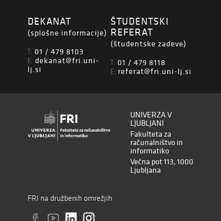
DEKANAT
ŠTUDENTSKI
REFERAT
(splošne informacije)
(študentske zadeve)
01 / 479 8103
T:
dekanat@fri.uni-
E:
01 / 479 8118
T:
lj.si
referat@fri.uni-lj.si
E:
UNIVERZA V
LJUBLJANI
Fakulteta za
računalništvo in
informatiko
Večna pot 113, 1000
Ljubljana
FRI na družbenih omrežjih