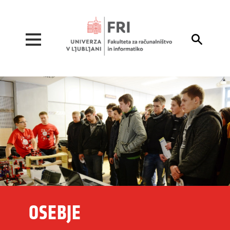
Pojdi na vsebino

OSEBJE