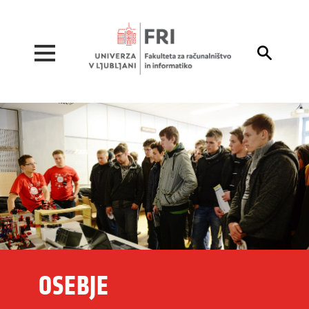
Pojdi na vsebino

OSEBJE