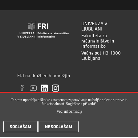
UNIVERZA V
LJUBLJANI
Fakulteta za
računalništvo in
informatiko
Večna pot 113, 1000
Ljubljana
FRI na družbenih omrežjih
Ta stran uporablja piškotke z namenom zagotavljanja najboljše spletne storitve in
funkcionalnosti. Soglašate s piškotki?
Več informacij
Vse pravice pridržane © Fakulteta za računalništvo in informatiko (ISSN
SOGLAŠAM
NE SOGLAŠAM
2820-2961), 2017-2022