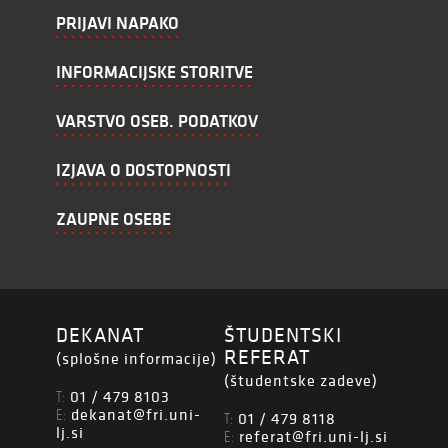
PRIJAVI NAPAKO
INFORMACIJSKE STORITVE
VARSTVO OSEB. PODATKOV
IZJAVA O DOSTOPNOSTI
ZAUPNE OSEBE
DEKANAT
ŠTUDENTSKI
REFERAT
(splošne informacije)
(študentske zadeve)
01 / 479 8103
T:
dekanat@fri.uni-
E:
01 / 479 8118
T:
lj.si
referat@fri.uni-lj.si
E: