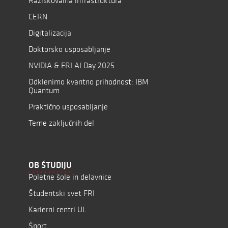
Raziskovalna infrastruktura
CERN
Digitalizacija
Doktorsko usposabljanje
NVIDIA & FRI AI Day 2025
Odklenimo kvantno prihodnost: IBM
Quantum
Praktično usposabljanje
Teme zaključnih del
OB ŠTUDIJU
Poletne šole in delavnice
Študentski svet FRI
Karierni centri UL
Šport