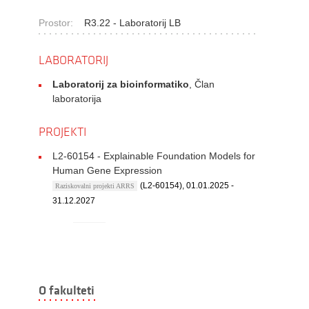
Prostor:
R3.22 - Laboratorij LB
LABORATORIJ
Laboratorij za bioinformatiko
, Član
laboratorija
PROJEKTI
L2-60154 - Explainable Foundation Models for
Human Gene Expression
(L2-60154), 01.01.2025 -
Raziskovalni projekti ARRS
31.12.2027
O fakulteti