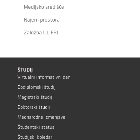
Medijsko središče
Najem prostora
Založba UL FRI
ŠTUDIJ
Virtualni informativni dan
Dodiplomski študij
Magistrski študij
Doktorski študij
Mednarodne izmenjave
Študentski status
Študijski koledar