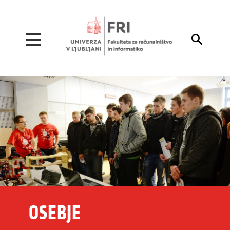
Pojdi na vsebino

OSEBJE