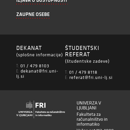
IZJAVA O DOSTOPNOSTI
ZAUPNE OSEBE
DEKANAT
ŠTUDENTSKI
REFERAT
(splošne informacije)
(študentske zadeve)
01 / 479 8103
T:
dekanat@fri.uni-
E:
01 / 479 8118
T:
lj.si
referat@fri.uni-lj.si
E:
UNIVERZA V
LJUBLJANI
Fakulteta za
računalništvo in
informatiko