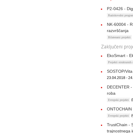
P2-0426 - Dig
Raziskovalni progr
NK-60004 - Ra
razvrščanja
Bilaterarni projekti
Zaključeni proj
EkoSmart - E
Projekti strukturnih
SOSTOP/Vita 
23.04.2018 - 24
DECENTER - De
roba
Evropski projekti
ONTOCHAIN - Z
Evropski projekti
TrustChain - 
trajnostnega 