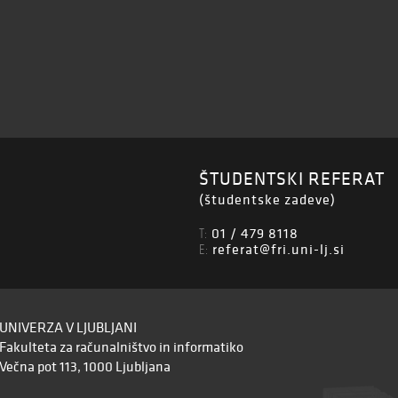
ŠTUDENTSKI REFERAT
(študentske zadeve)
01 / 479 8118
T:
referat@fri.uni-lj.si
E:
UNIVERZA V LJUBLJANI
Fakulteta za računalništvo in informatiko
Večna pot 113, 1000 Ljubljana