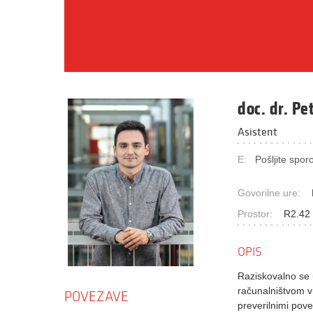
doc. dr. Pe
Asistent
E:
Pošljite sporo
Govorilne ure:
Prostor:
R2.42 
OPIS
Raziskovalno se u
računalništvom v
POVEZAVE
preverilnimi pove