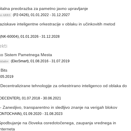
italna preobrazba za pametno javno upravljanje
(P2-0426), 01.01.2022 - 31.12.2027
ami ARRS
ziskave inteligentne orkestracije v oblaku in učinkovitih metod
(NK-60004), 01.01.2026 - 31.12.2028
ekti
ko Sistem Pametnega Mesta
(EkoSmart), 01.08.2016 - 31.07.2019
 skladov
Bits
.05.2019
centralizirane tehnologije za orkestrirano inteligenco od oblaka do
(DECENTER), 01.07.2018 - 30.06.2021
anesljivo, transparentno in sledljivo znanje na verigah blokov
(ONTOCHAIN), 01.09.2020 - 31.08.2023
Spodbujanje na človeka osredotočenega, zaupanja vrednega in
interneta