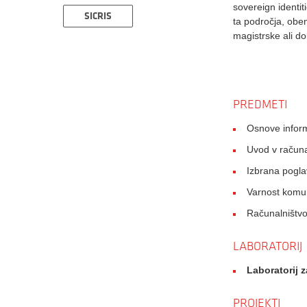
sovereign identiti
SICRIS
ta področja, oben
magistrske ali d
PREDMETI
Osnove inform
Uvod v računa
Izbrana pogla
Varnost komun
Računalništvo
LABORATORIJ
Laboratorij 
PROJEKTI