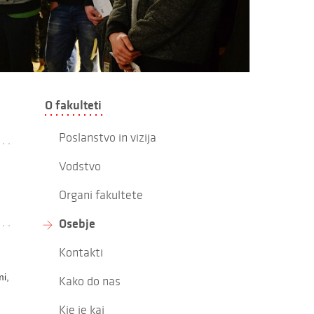
O fakulteti
Poslanstvo in vizija
Vodstvo
Organi fakultete
Osebje
Kontakti
mi,
Kako do nas
Kje je kaj