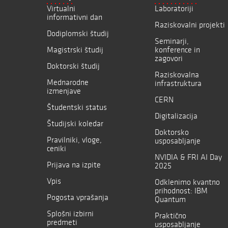
Virtualni
Laboratoriji
informativni dan
Raziskovalni projekti
Dodiplomski študij
Seminarji,
Magistrski študij
konference in
zagovori
Doktorski študij
Raziskovalna
Mednarodne
infrastruktura
izmenjave
CERN
Študentski status
Digitalizacija
Študijski koledar
Doktorsko
Pravilniki, vloge,
usposabljanje
ceniki
NVIDIA & FRI AI Day
Prijava na izpite
2025
Vpis
Odklenimo kvantno
prihodnost: IBM
Pogosta vprašanja
Quantum
Splošni izbirni
Praktično
predmeti
usposabljanje