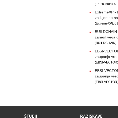
(TrustChain), 0
ExtremeXP - E
za izjemno na
(ExtremeXP), 01
BUILDCHAIN - 
zanesljivega g
(BUILDCHAIN), 
EBSI-VECTOR -
zaupanja vred
(EBSI-VECTOR),
EBSI-VECTOR -
zaupanja vred
(EBSI-VECTOR),
ŠTUDIJ
RAZISKAVE