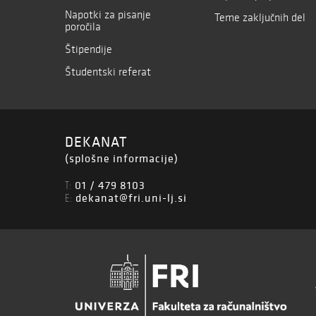
Napotki za pisanje
Teme zaključnih del
poročila
Štipendije
Študentski referat
DEKANAT
(splošne informacije)
01 / 479 8103
T:
dekanat@fri.uni-lj.si
E: