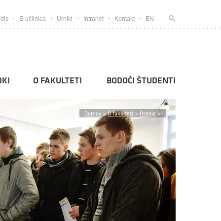
dis
E-učilnica
Urniki
Intranet
Kontakt
EN
KI
O FAKULTETI
BODOČI ŠTUDENTI
Domov
>
O fakulteti
>
Osebje
>