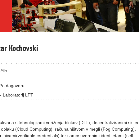
tar Kochovski
čilo
Po dogovoru
- Laboratorij LPT
kvarja s tehnologijami veriženja blokov (DLT), decentraliziranimi siste
 oblaku (Cloud Computing), računalništvom v megli (Fog Computing),
rilnicami(verifiable credentials) ter samosuverenimi identitetami (self-