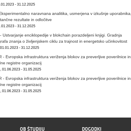
1.01.2023 - 31.12.2025
ksperimentalno naravnana analitika, usmerjena v izkušnje uporabnika
tančne rezultate in odločitve
.01.2023 - 31.12.2025
Ustvarjanje enciklopedije v blokchain porazdeljeni knjigi. Gradnja
rafa znanja o življenjskem ciklu za trajnost in energetsko učinkovitost
01.01.2023 - 31.12.2025
 Evropska infrastruktura veriženja blokov za preverljive poverilnice in
ne registre organizacij
 01.06.2023 - 31.05.2025
 Evropska infrastruktura veriženja blokov za preverljive poverilnice in
ne registre organizacij
 01.06.2023 - 31.05.2025
OB ŠTUDIJU
DOGODKI