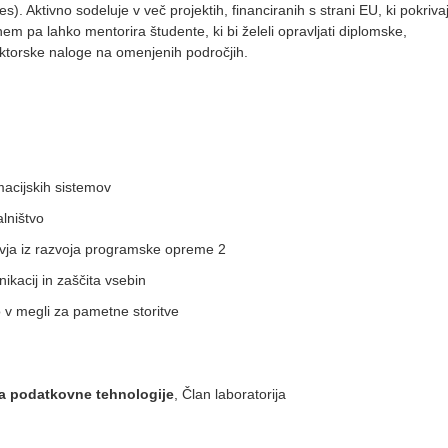
es). Aktivno sodeluje v več projektih, financiranih s strani EU, ki pokriva
em pa lahko mentorira študente, ki bi želeli opravljati diplomske,
oktorske naloge na omenjenih področjih.
acijskih sistemov
lništvo
vja iz razvoja programske opreme 2
ikacij in zaščita vsebin
 v megli za pametne storitve
za podatkovne tehnologije
, Član laboratorija