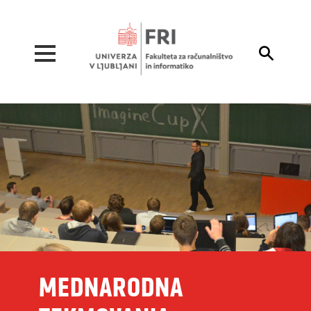
Pojdi na vsebino

MEDNARODNA