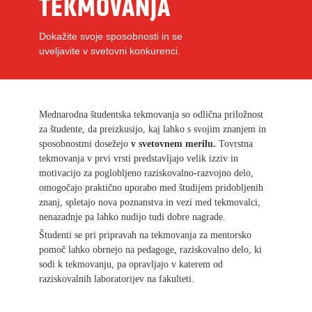
TEKMOVANJA
Dokažite svoje sposobnosti in se
uveljavite v svetovni konkurenci.
Mednarodna študentska tekmovanja so odlična priložnost
za študente, da preizkusijo, kaj lahko s svojim znanjem in
sposobnostmi dosežejo
v svetovnem merilu.
Tovrstna
tekmovanja v prvi vrsti predstavljajo velik izziv in
motivacijo za poglobljeno raziskovalno-razvojno delo,
omogočajo praktično uporabo med študijem pridobljenih
znanj, spletajo nova poznanstva in vezi med tekmovalci,
nenazadnje pa lahko nudijo tudi dobre nagrade.
Študenti se pri pripravah na tekmovanja za mentorsko
pomoč lahko obrnejo na pedagoge, raziskovalno delo, ki
sodi k tekmovanju, pa opravljajo v katerem od
raziskovalnih laboratorijev na fakulteti.