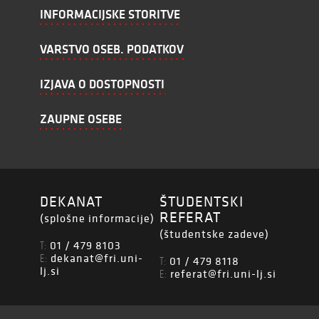
INFORMACIJSKE STORITVE
VARSTVO OSEB. PODATKOV
IZJAVA O DOSTOPNOSTI
ZAUPNE OSEBE
DEKANAT
ŠTUDENTSKI
REFERAT
(splošne informacije)
(študentske zadeve)
01 / 479 8103
T:
dekanat@fri.uni-
E:
01 / 479 8118
T:
lj.si
referat@fri.uni-lj.si
E: