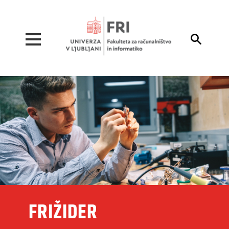
Pojdi na vsebino

FRIŽIDER