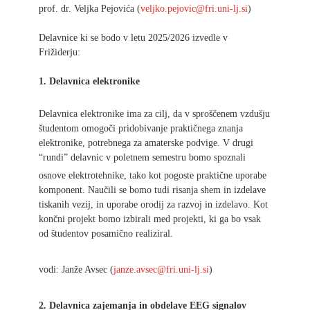
prof. dr. Veljka Pejovića (
veljko.pejovic@fri.uni-lj.si
)
Delavnice ki se bodo v letu 2025/2026 izvedle v
Frižiderju:
1. Delavnica elektronike
Delavnica elektronike ima za cilj, da v sproščenem vzdušju
študentom omogoči pridobivanje praktičnega znanja
elektronike, potrebnega za amaterske podvige. V drugi
“rundi” delavnic v poletnem semestru bomo spoznali
osnove elektrotehnike, tako kot pogoste praktične uporabe
komponent. Naučili se bomo tudi risanja shem in izdelave
tiskanih vezij, in uporabe orodij za razvoj in izdelavo. Kot
končni projekt bomo izbirali med projekti, ki ga bo vsak
od študentov posamično realiziral.
vodi: Janže Avsec (
janze.avsec@fri.uni-lj.si
)
2. Delavnica zajemanja in obdelave EEG signalov