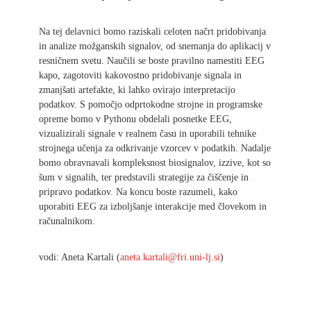
Na tej delavnici bomo raziskali celoten načrt pridobivanja
in analize možganskih signalov, od snemanja do aplikacij v
resničnem svetu. Naučili se boste pravilno namestiti EEG
kapo, zagotoviti kakovostno pridobivanje signala in
zmanjšati artefakte, ki lahko ovirajo interpretacijo
podatkov. S pomočjo odprtokodne strojne in programske
opreme bomo v Pythonu obdelali posnetke EEG,
vizualizirali signale v realnem času in uporabili tehnike
strojnega učenja za odkrivanje vzorcev v podatkih. Nadalje
bomo obravnavali kompleksnost biosignalov, izzive, kot so
šum v signalih, ter predstavili strategije za čiščenje in
pripravo podatkov. Na koncu boste razumeli, kako
uporabiti EEG za izboljšanje interakcije med človekom in
računalnikom.
vodi: Aneta Kartali (
aneta.kartali@fri.uni-lj.si
)