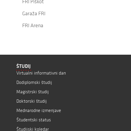
FRI Piškot
Garaža FRI
FRI Arena
ŠTUDIJ
Virtualni informativni dan
Dodiplomski študij
Magistrski študij
Doktorski študij
Mednarodne izmenjave
Študentski status
Študijski koledar