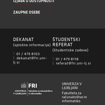
IZJAVA O DOSTOPNOSTI
ZAUPNE OSEBE
DEKANAT
ŠTUDENTSKI
REFERAT
(splošne informacije)
(študentske zadeve)
01 / 479 8103
T:
dekanat@fri.uni-
E:
01 / 479 8118
T:
lj.si
referat@fri.uni-lj.si
E:
UNIVERZA V
LJUBLJANI
Fakulteta za
računalništvo in
informatiko