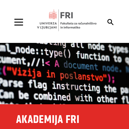
Pojdi na vsebino

AKADEMIJA FRI