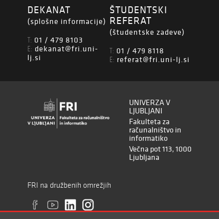
DEKANAT
ŠTUDENTSKI
REFERAT
(splošne informacije)
(študentske zadeve)
01 / 479 8103
T:
dekanat@fri.uni-
E:
01 / 479 8118
T:
lj.si
referat@fri.uni-lj.si
E:
UNIVERZA V
LJUBLJANI
Fakulteta za
računalništvo in
informatiko
Večna pot 113, 1000
Ljubljana
FRI na družbenih omrežjih