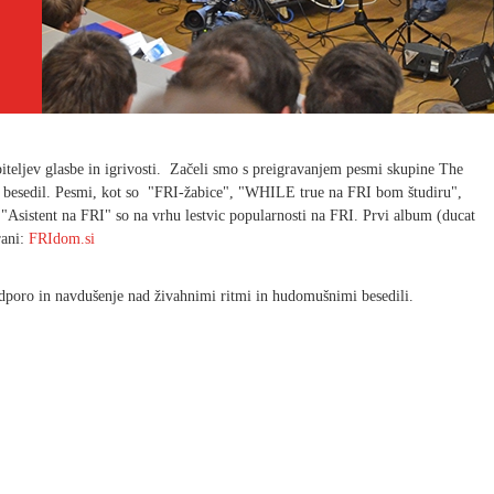
teljev glasbe in igrivosti. Začeli smo s preigravanjem pesmi skupine The
ali besedil. Pesmi, kot so "FRI-žabice", "WHILE true na FRI bom študiru",
Asistent na FRI" so na vrhu lestvic popularnosti na FRI. Prvi album (ducat
rani:
FRIdom.si
odporo in navdušenje nad živahnimi ritmi in hudomušnimi besedili.