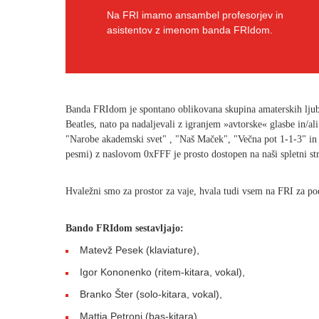
Na FRI imamo ansambel profesorjev in
asistentov z imenom banda FRIdom.
​Banda FRIdom je spontano oblikovana skupina amaterskih ljubi
Beatles, nato pa nadaljevali z igranjem »avtorske« glasbe in/
"Narobe akademski svet" , "Naš Maček", "Večna pot 1-1-3" in "
pesmi) z naslovom 0xFFF je prosto dostopen na naši spletni st
Hvaležni smo za prostor za vaje, hvala tudi vsem na FRI za p
Bando FRIdom sestavljajo:
Matevž Pesek (klaviature),
Igor Kononenko (ritem-kitara, vokal),
Branko Šter (solo-kitara, vokal),
Mattia Petroni (bas-kitara),