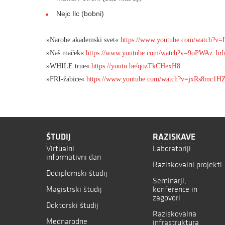
Nejc Ilc (bobni)
»Narobe akademski svet«
https://www.youtube.com/watch?
»Naš maček«
https://www.youtube.com/watch?v=9oPWAz_br
»WHILE true«
https://youtu.be/qozTkCHexH8
»FRI-žabice«
https://www.youtube.com/watch?v=jxRs8mc1H
ŠTUDIJ
RAZISKAVE
Virtualni
Laboratoriji
informativni dan
Raziskovalni projekti
Dodiplomski študij
Seminarji,
Magistrski študij
konference in
zagovori
Doktorski študij
Raziskovalna
Mednarodne
infrastruktura