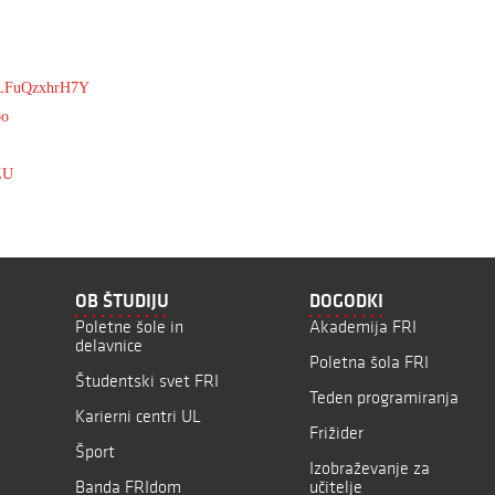
v=LFuQzxhrH7Y
bo
ZU
OB ŠTUDIJU
DOGODKI
Poletne šole in
Akademija FRI
delavnice
Poletna šola FRI
Študentski svet FRI
Teden programiranja
Karierni centri UL
Frižider
Šport
Izobraževanje za
Banda FRIdom
učitelje