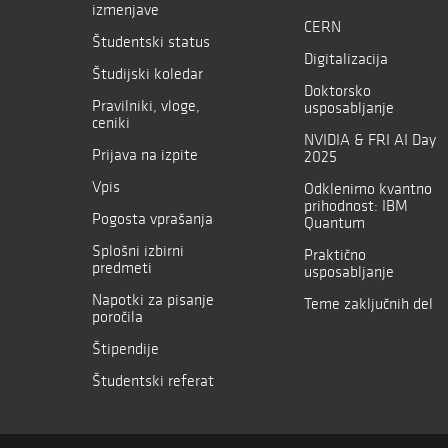
izmenjave
CERN
Študentski status
Digitalizacija
Študijski koledar
Doktorsko
Pravilniki, vloge,
usposabljanje
ceniki
NVIDIA & FRI AI Day
Prijava na izpite
2025
Vpis
Odklenimo kvantno
prihodnost: IBM
Pogosta vprašanja
Quantum
Splošni izbirni
Praktično
predmeti
usposabljanje
Napotki za pisanje
Teme zaključnih del
poročila
Štipendije
Študentski referat