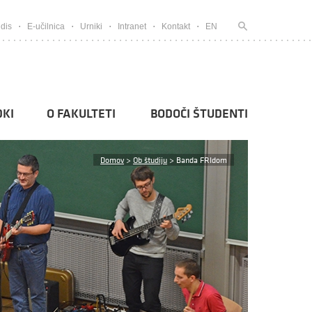
dis
E-učilnica
Urniki
Intranet
Kontakt
EN
KI
O FAKULTETI
BODOČI ŠTUDENTI
Domov
>
Ob študiju
>
Banda FRIdom