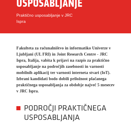
USPOSABLJANJE
Praktično usposabljanje v JRC
Ispra
Fakulteta za računalništvo in informatiko Univerze v
Ljubljani (UL FRI) in Joint Research Centre - JRC
Ispra, Italija, vabita k prijavi na razpis za praktično
usposabljanje na področjih zasebnosti in varnosti
mobilnih aplikacij ter
varnosti interneta stvari (IoT)
.
Izbrani kandidati bodo dobili priložnost plačanega
praktičnega usposabljanja za obdobje največ 5 mesecev
v JRC Ispra.
PODROČJI PRAKTIČNEGA
USPOSABLJANJA