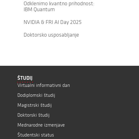
Odklenimo kvantno prihodnost:
IBM Quantum
NVIDIA & FRI AI Day 2025
Doktorsko usposabljanje
ŠTUDIJ
Virtualni informativni dan
Dodiplomski študij
Magistrski študij
Doktorski študij
Mednarodne izmenjave
Študentski status