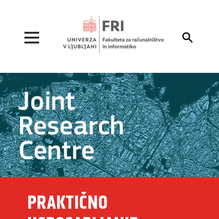
Pojdi na vsebino

PRAKTIČNO