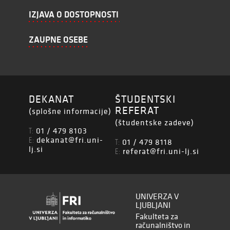
IZJAVA O DOSTOPNOSTI
ZAUPNE OSEBE
DEKANAT
ŠTUDENTSKI
REFERAT
(splošne informacije)
(študentske zadeve)
01 / 479 8103
T:
dekanat@fri.uni-
E:
01 / 479 8118
T:
lj.si
referat@fri.uni-lj.si
E:
UNIVERZA V
LJUBLJANI
Fakulteta za
računalništvo in