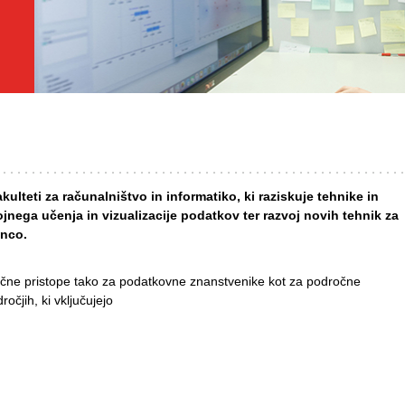
kulteti za računalništvo in informatiko, ki raziskuje tehnike in
jnega učenja in vizualizacije podatkov ter razvoj novih tehnik za
enco.
všečne pristope tako za podatkovne znanstvenike kot za področne
očjih, ki vključujejo