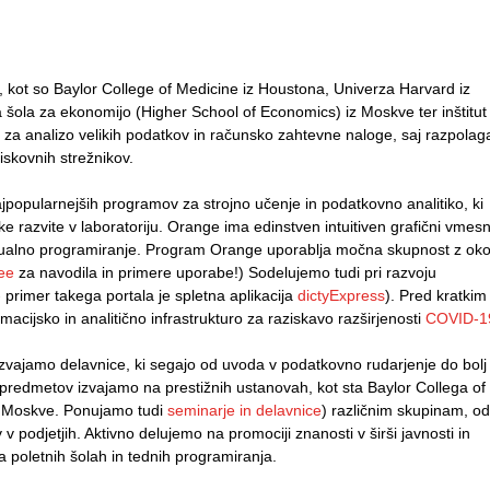
, kot so Baylor College of Medicine iz Houstona, Univerza Harvard iz
ja šola za ekonomijo (Higher School of Economics) iz Moskve ter inštitut
 za analizo velikih podatkov in računsko zahtevne naloge, saj razpolag
iskovnih strežnikov.
jpopularnejših programov za strojno učenje in podatkovno analitiko, ki
ke razvite v laboratoriju. Orange ima edinstven intuitiven grafični vmesn
izualno programiranje. Program Orange uporablja močna skupnost z oko
dee
za navodila in primere uporabe!) Sodelujemo tudi pri razvoju
- primer takega portala je spletna aplikacija
dictyExpress
). Pred kratkim
macijsko in analitično infrastrukturo za raziskavo razširjenosti
COVID-1
vajamo delavnice, ki segajo od uvoda v podatkovno rudarjenje do bolj
h predmetov izvajamo na prestižnih ustanovah, kot sta Baylor Collega of
z Moskve. Ponujamo tudi
seminarje in delavnice
) različnim skupinam, od
v podjetjih. Aktivno delujemo na promociji znanosti v širši javnosti in
na poletnih šolah in tednih programiranja.