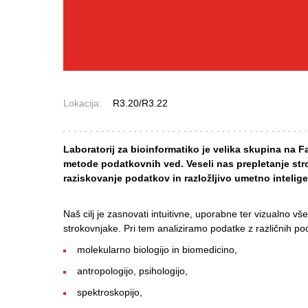
Lokacija:
R3.20/R3.22
Laboratorij za bioinformatiko je velika skupina na Fa
metode podatkovnih ved. Veseli nas prepletanje stro
raziskovanje podatkov in razložljivo umetno intelig
Naš cilj je zasnovati intuitivne, uporabne ter vizualno 
strokovnjake. Pri tem analiziramo podatke z različnih podr
molekularno biologijo in biomedicino,
antropologijo, psihologijo,
spektroskopijo,