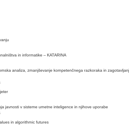
vanju
nalništva in informatike – KATARINA
onomska analiza, zmanjševanje kompetenčnega razkoraka in zagotavljan
4
jeter
ja javnosti v sisteme umetne inteligence in njihove uporabe
4
ues in algorithmic futures