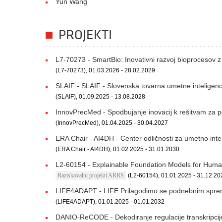
Yun Wang
PROJEKTI
L7-70273 - SmartBio: Inovativni razvoj bioprocesov z
(L7-70273), 01.03.2026 - 28.02.2029
SLAIF - SLAIF - Slovenska tovarna umetne inteligen
(SLAIF), 01.09.2025 - 13.08.2028
InnovPrecMed - Spodbujanje inovacij k rešitvam za 
(InnovPrecMed), 01.04.2025 - 30.04.2027
ERA Chair - AI4DH - Center odličnosti za umetno intel
(ERA Chair - AI4DH), 01.02.2025 - 31.01.2030
L2-60154 - Explainable Foundation Models for Hum
Raziskovalni projekti ARRS
(L2-60154), 01.01.2025 - 31.12.20
LIFE4ADAPT - LIFE Prilagodimo se podnebnim sp
(LIFE4ADAPT), 01.01.2025 - 01.01.2032
DANIO-ReCODE - Dekodiranje regulacije transkripcije 