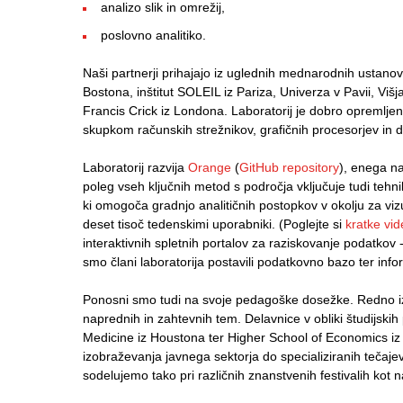
analizo slik in omrežij,
poslovno analitiko.
Naši partnerji prihajajo iz uglednih mednarodnih ustanov
Bostona, inštitut SOLEIL iz Pariza, Univerza v Pavii, Viš
Francis Crick iz Londona. Laboratorij je dobro opremljen
skupkom računskih strežnikov, grafičnih procesorjev in d
Laboratorij razvija
Orange
(
GitHub repository
), enega na
poleg vseh ključnih metod s področja vključuje tudi tehni
ki omogoča gradnjo analitičnih postopkov v okolju za v
deset tisoč tedenskimi uporabniki. (Poglejte si
kratke vi
interaktivnih spletnih portalov za raziskovanje podatkov 
smo člani laboratorija postavili podatkovno bazo ter infor
Ponosni smo tudi na svoje pedagoške dosežke. Redno iz
naprednih in zahtevnih tem. Delavnice v obliki študijski
Medicine iz Houstona ter Higher School of Economics i
izobraževanja javnega sektorja do specializiranih tečajev 
sodelujemo tako pri različnih znanstvenih festivalih kot 