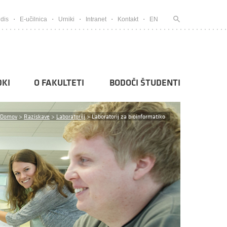
dis
E-učilnica
Urniki
Intranet
Kontakt
EN
KI
O FAKULTETI
BODOČI ŠTUDENTI
Domov
>
Raziskave
>
Laboratoriji
>
Laboratorij za bioinformatiko