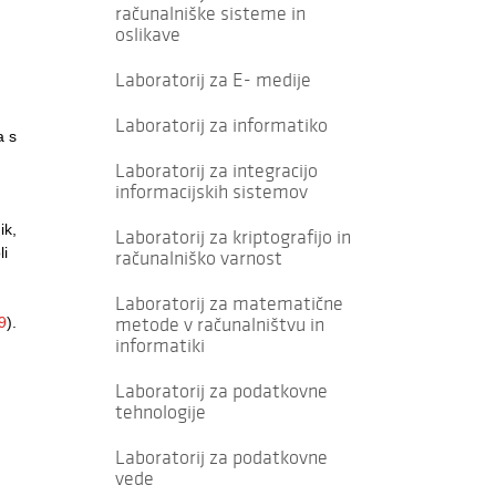
računalniške sisteme in
oslikave
Laboratorij za E- medije
Laboratorij za informatiko
a s
Laboratorij za integracijo
informacijskih sistemov
ik,
Laboratorij za kriptografijo in
li
računalniško varnost
Laboratorij za matematične
metode v računalništvu in
9
).
informatiki
Laboratorij za podatkovne
tehnologije
Laboratorij za podatkovne
vede