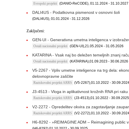
Evropski projekti
(DANIO-ReCODE), 01.11.2024 - 31.10.2027
DALI4US - Podatkovna pismenost v osnovni šoli
(DALI4US), 01.01.2024 - 31.12.2026
Zaključeni:
GEN-UI - Generativna umetna inteligenca v izobraže
Ostali nacionalni projekti
(GEN-UI),21.05.2024 - 31.05.2026
KATARINA - Vsak naj bo deležen temeljnih znanj raču
Ostali nacionalni projekti
(KATARINA),01.09.2023 - 30.06.2026
V5-2267 - Vpliv umetne inteligence na trg dela: ek
delovnopravne zaščite
Raziskovalni projekti ARRS
(V5-2267),01.10.2022 - 30.09.202
J3-4513 - Vloga in aplikativnost krožnih RNA pri raku 
Raziskovalni projekti ARRS
(J3-4513),01.10.2022 - 30.09.2025
V2-2272 - Opredelitev okvira za zagotavljanje zaupan
Raziskovalni projekti ARRS
(V2-2272),01.10.2022 - 30.09.202
H6-8292 - »REIMAGINE ADM – Reimagining public val
(H6-8292),01.10.2022 - 30.09.2025