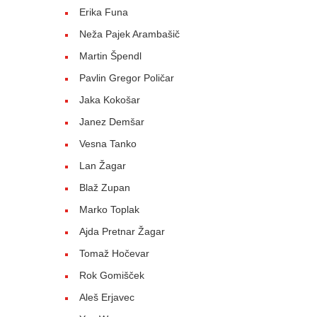
Erika Funa
Neža Pajek Arambašič
Martin Špendl
Pavlin Gregor Poličar
Jaka Kokošar
Janez Demšar
Vesna Tanko
Lan Žagar
Blaž Zupan
Marko Toplak
Ajda Pretnar Žagar
Tomaž Hočevar
Rok Gomišček
Aleš Erjavec