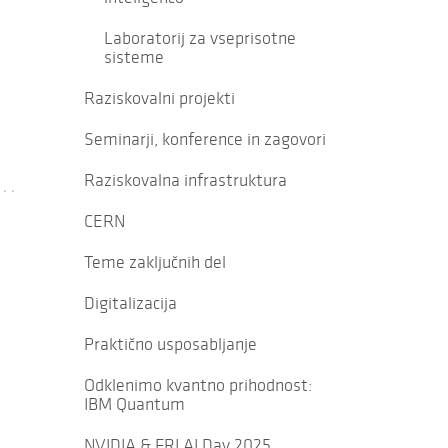
Laboratorij za vseprisotne
sisteme
Raziskovalni projekti
Seminarji, konference in zagovori
Raziskovalna infrastruktura
CERN
Teme zaključnih del
Digitalizacija
Praktično usposabljanje
Odklenimo kvantno prihodnost:
IBM Quantum
NVIDIA & FRI AI Day 2025