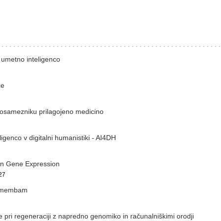
 umetno inteligenco
ce
posamezniku prilagojeno medicino
igenco v digitalni humanistiki - AI4DH
an Gene Expression
27
remembam
pri regeneraciji z napredno genomiko in računalniškimi orodji