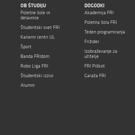
OB ŠTUDIJU
DOGODKI
Poletne šole in
Akademija FRI
delavnice
Poletna šola FRI
Študentski svet FRI
Teden programiranja
Karierni centri UL
Frižider
Šport
Izobraževanje za
Banda FRIdom
učitelje
Robo Liga FRI
FRI Piškot
Študentski izzivi
Garaža FRI
Alumni