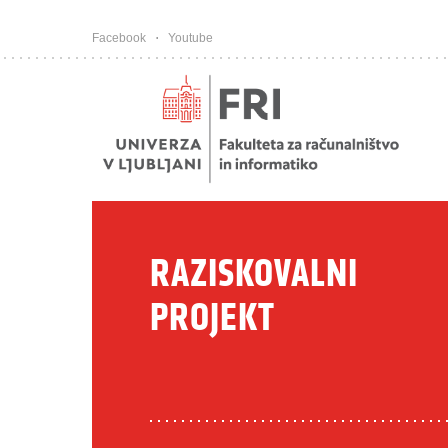
Pojdi na vsebino
Facebook
Youtube
RAZISKOVALNI
PROJEKT