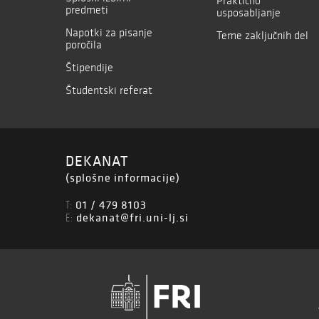
Praktično
predmeti
usposabljanje
Napotki za pisanje
Teme zaključnih del
poročila
Štipendije
Študentski referat
DEKANAT
(splošne informacije)
01 / 479 8103
T:
dekanat@fri.uni-lj.si
E: