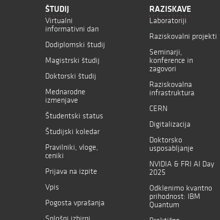
ŠTUDIJ
RAZISKAVE
Virtualni
Laboratoriji
informativni dan
Raziskovalni projekti
Dodiplomski študij
Seminarji,
Magistrski študij
konference in
zagovori
Doktorski študij
Raziskovalna
Mednarodne
infrastruktura
izmenjave
CERN
Študentski status
Digitalizacija
Študijski koledar
Doktorsko
Pravilniki, vloge,
usposabljanje
ceniki
NVIDIA & FRI AI Day
Prijava na izpite
2025
Vpis
Odklenimo kvantno
prihodnost: IBM
Pogosta vprašanja
Quantum
Splošni izbirni