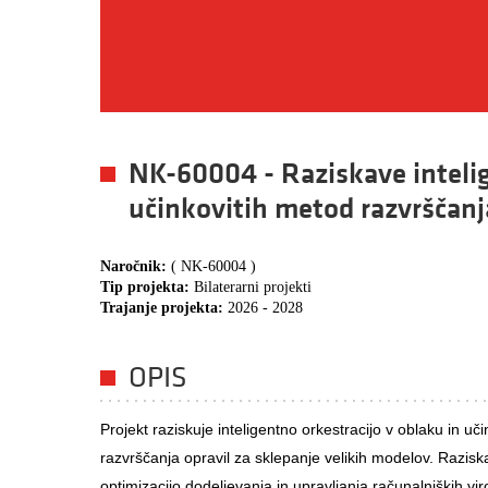
NK-60004 - Raziskave intelig
učinkovitih metod razvrščanj
Naročnik:
( NK-60004 )
Tip projekta:
Bilaterarni projekti
Trajanje projekta:
2026 - 2028
OPIS
Projekt raziskuje inteligentno orkestracijo v oblaku in u
razvrščanja opravil za sklepanje velikih modelov. Razis
optimizacijo dodeljevanja in upravljanja računalniških vir