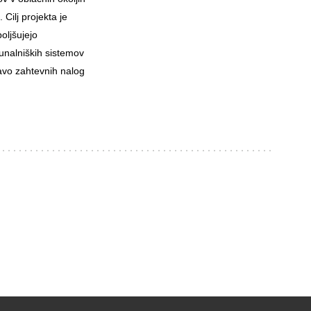
Cilj projekta je
boljšujejo
ačunalniških sistemov
avo zahtevnih nalog