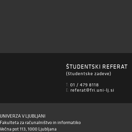
ŠTUDENTSKI REFERAT
(študentske zadeve)
01 / 479 8118
T:
referat@fri.uni-lj.si
E:
UNIVERZA V LJUBLJANI
Fakulteta za računalništvo in informatiko
Večna pot 113, 1000 Ljubljana