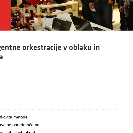
entne orkestracije v oblaku in
a
činkovite metode
kava se osredotoča na
ov v oblačnih okoljih