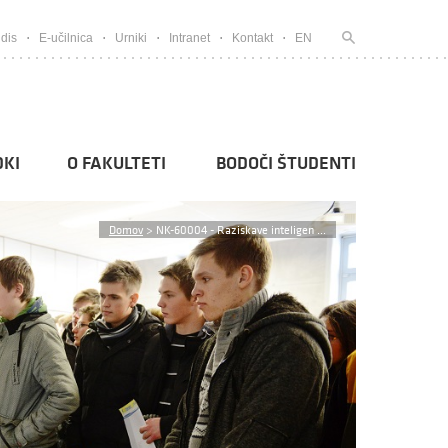
dis
E-učilnica
Urniki
Intranet
Kontakt
EN
KI
O FAKULTETI
BODOČI ŠTUDENTI
Domov
>
NK-60004 - Raziskave inteligen ...