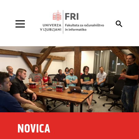
Pojdi na vsebino

NOVICA