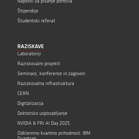
Napotki za pisanje poročila
Štipendije
Študentski referat
RAZISKAVE
Laboratoriji
Raziskovalni projekti
Seminarji, konference in zagovori
Raziskovalna infrastruktura
CERN
Digitalizacija
Doktorsko usposabljanje
NVIDIA & FRI AI Day 2025
Odklenimo kvantno prihodnost: IBM
Quantum