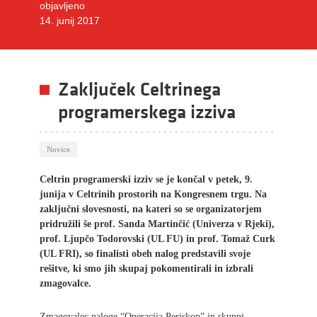
objavljeno
14. junij 2017
Zaključek Celtrinega
programerskega izziva
Novice
Celtrin programerski izziv se je končal v petek, 9.
junija v Celtrinih prostorih na Kongresnem trgu. Na
zaključni slovesnosti, na kateri so se organizatorjem
pridružili še prof. Sanda Martinčić (Univerza v Rjeki),
prof. Ljupčo Todorovski (UL FU) in prof. Tomaž Curk
(UL FRI), so finalisti obeh nalog predstavili svoje
rešitve, ki smo jih skupaj pokomentirali in izbrali
zmagovalce.
Zmagovalec naloge “Operacija Periskop” in skupni