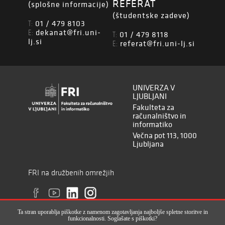
REFERAT
(splošne informacije)
(študentske zadeve)
01 / 479 8103
T:
dekanat@fri.uni-
E:
01 / 479 8118
T:
lj.si
referat@fri.uni-lj.si
E:
UNIVERZA V
LJUBLJANI
Fakulteta za
računalništvo in
informatiko
Večna pot 113, 1000
Ljubljana
FRI na družbenih omrežjih
Ta stran uporablja piškotke z namenom zagotavljanja najboljše spletne storitve in
funkcionalnosti. Soglašate s piškotki?