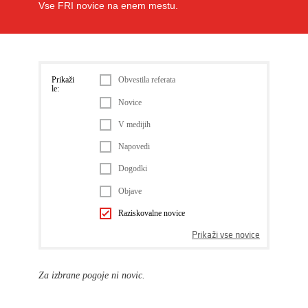
Vse FRI novice na enem mestu.
Prikaži
Obvestila referata
le:
Novice
V medijih
Napovedi
Dogodki
Objave
Raziskovalne novice
Prikaži vse novice
Za izbrane pogoje ni novic.