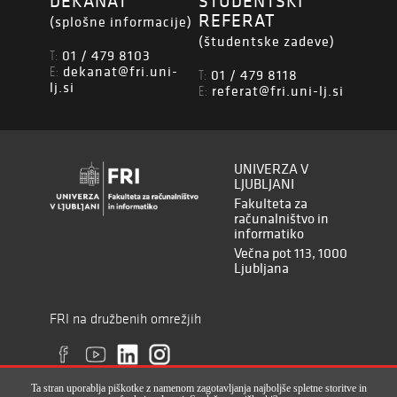
DEKANAT
ŠTUDENTSKI
REFERAT
(splošne informacije)
(študentske zadeve)
01 / 479 8103
T:
dekanat@fri.uni-
E:
01 / 479 8118
T:
lj.si
referat@fri.uni-lj.si
E:
UNIVERZA V
LJUBLJANI
Fakulteta za
računalništvo in
informatiko
Večna pot 113, 1000
Ljubljana
FRI na družbenih omrežjih
Ta stran uporablja piškotke z namenom zagotavljanja najboljše spletne storitve in