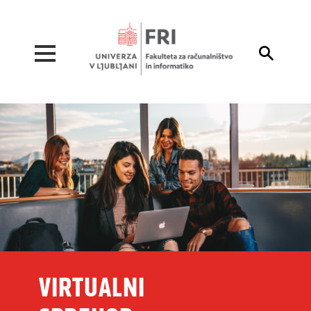
Pojdi na vsebino

VIRTUALNI