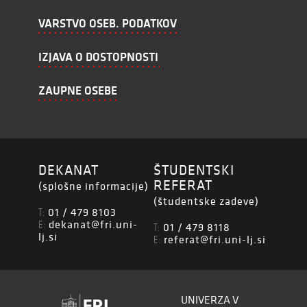
VARSTVO OSEB. PODATKOV
IZJAVA O DOSTOPNOSTI
ZAUPNE OSEBE
DEKANAT
ŠTUDENTSKI
REFERAT
(splošne informacije)
(študentske zadeve)
01 / 479 8103
T:
dekanat@fri.uni-
E:
01 / 479 8118
T:
lj.si
referat@fri.uni-lj.si
E:
UNIVERZA V