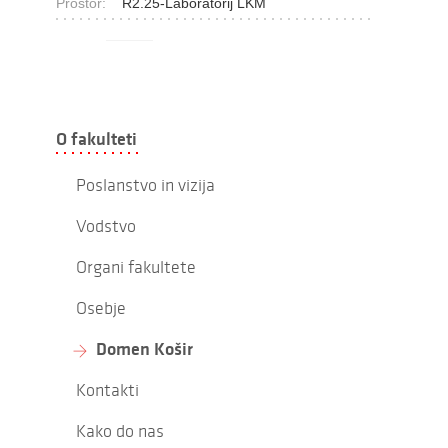
Prostor:
R2.25-Laboratorij LKM
O fakulteti
Poslanstvo in vizija
Vodstvo
Organi fakultete
Osebje
Domen Košir
Kontakti
Kako do nas