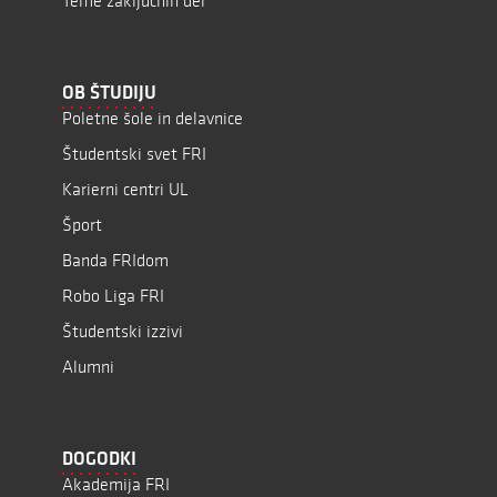
Teme zaključnih del
OB ŠTUDIJU
Poletne šole in delavnice
Študentski svet FRI
Karierni centri UL
Šport
Banda FRIdom
Robo Liga FRI
Študentski izzivi
Alumni
DOGODKI
Akademija FRI