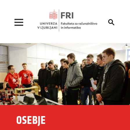
Pojdi na vsebino

OSEBJE