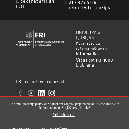
dekanat@fri.uni-
E:
01 / 479 8118
T:
lj.si
referat@fri.uni-lj.si
E:
UNIVERZA V
LJUBLJANI
Fakulteta za
računalništvo in
informatiko
Večna pot 113, 1000
Ljubljana
FRI na družbenih omrežjih
Ta stran uporablja piškotke z namenom zagotavljanja najboljše spletne storitve in
funkcionalnosti. Soglašate s piškotki?
Več informacij
Vse pravice pridržane © Fakulteta za računalništvo in informatiko (ISSN