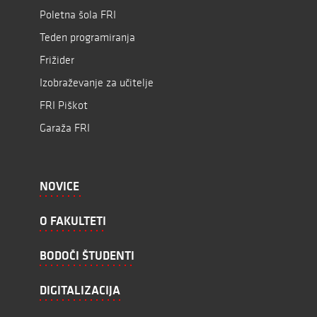
Poletna šola FRI
Teden programiranja
Frižider
Izobraževanje za učitelje
FRI Piškot
Garaža FRI
NOVICE
O FAKULTETI
BODOČI ŠTUDENTI
DIGITALIZACIJA