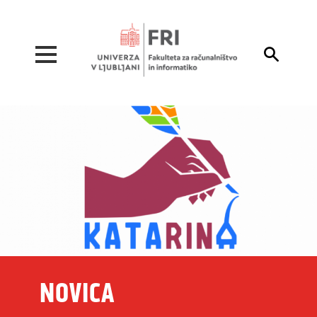
Pojdi na vsebino

NOVICA