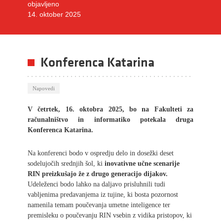
objavljeno
14. oktober 2025
Konferenca Katarina
Napovedi
V četrtek, 16. oktobra 2025, bo na Fakulteti za
računalništvo in informatiko potekala druga
Konferenca Katarina.
Na konferenci bodo
v ospredju delo in dosežki deset
sodelujočih
srednjih
šol, ki
inovativne učne scenarije
RIN preizkušajo že z drugo generacijo dijakov.
Udeleženci bodo lahko na daljavo prisluhnili tudi
vabljenima predavanjema iz tujine, ki bosta pozornost
namenila temam poučevanja umetne inteligence ter
premisleku o poučevanju RIN vsebin z vidika pristopov, ki