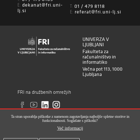
dekanat@fri.uni-
E:
01 / 479 8118
T:
lj.si
referat@fri.uni-lj.si
E:
UNIVERZA V
LJUBLJANI
Fakulteta za
računalništvo in
informatiko
Večna pot 113, 1000
Ljubljana
FRI na družbenih omrežjih
Ta stran uporablja piškotke z namenom zagotavljanja najboljše spletne storitve in
funkcionalnosti. Soglašate s piškotki?
Več informacij