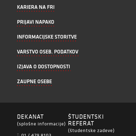
KARIERA NA FRI
PRIJAVI NAPAKO
INFORMACIJSKE STORITVE
VARSTVO OSEB. PODATKOV
IZJAVA O DOSTOPNOSTI
ZAUPNE OSEBE
DEKANAT
ŠTUDENTSKI
REFERAT
(splošne informacije)
(študentske zadeve)
01 / 479 8103
T: