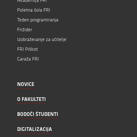
Akademija FRI
Poletna šola FRI
Teden programiranja
Frižider
Izobraževanje za učitelje
FRI Piškot
Garaža FRI
NOVICE
O FAKULTETI
BODOČI ŠTUDENTI
DIGITALIZACIJA