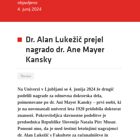
objavljeno
4. junij 2024
Dr. Alan Lukežič prejel
nagrado dr. Ane Mayer
Kansky
Novice
Na Univerzi v Ljubljani so 4. junija 2024 že drugič
podelili nagrade za odmevna doktorska dela,
poimenovane po dr. Ani Mayer Kansky – prvi osebi, ki
je na novonastali univerzi leta 1920 pridobila doktorat
znanosti. Pokroviteljica slavnostne podelitve je
predsednica Republike Slovenije Nataša Pirc Musar.
Ponosni smo, da je med šestimi letošnjimi nagrajenci
dr. Alan Lukežič s Fakultete za računalništvo in