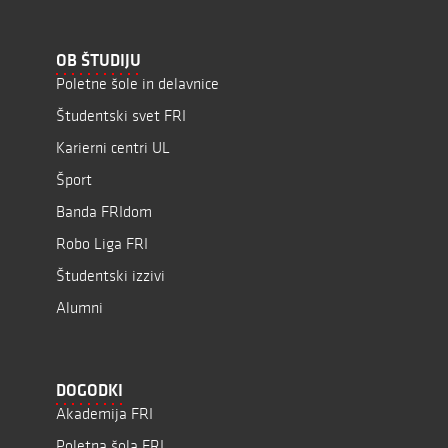
OB ŠTUDIJU
Poletne šole in delavnice
Študentski svet FRI
Karierni centri UL
Šport
Banda FRIdom
Robo Liga FRI
Študentski izzivi
Alumni
DOGODKI
Akademija FRI
Poletna šola FRI