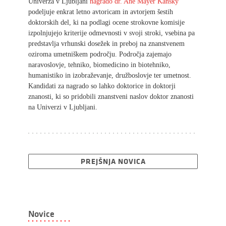
Univerza v Ljubljani
nagrado dr. Ane Mayer Kansky
podeljuje enkrat letno avtoricam in avtorjem šestih
doktorskih del, ki na podlagi ocene strokovne komisije
izpolnjujejo kriterije odmevnosti v svoji stroki, vsebina pa
predstavlja vrhunski dosežek in preboj na znanstvenem
oziroma umetniškem področju. Področja zajemajo
naravoslovje, tehniko, biomedicino in biotehniko,
humanistiko in izobraževanje, družboslovje ter umetnost.
Kandidati za nagrado so lahko doktorice in doktorji
znanosti, ki so pridobili znanstveni naslov doktor znanosti
na Univerzi v Ljubljani.
PREJŠNJA NOVICA
Novice