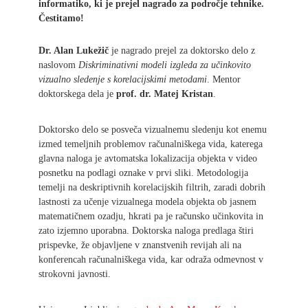
informatiko, ki je prejel nagrado za področje tehnike.
Čestitamo!
D
r. Alan Lukežič
je nagrado prejel za doktorsko delo z
naslovom
Diskriminativni modeli izgleda za učinkovito
vizualno sledenje s korelacijskimi metodami
. Mentor
doktorskega dela je
prof. dr. Matej Kristan
.
Doktorsko delo se posveča vizualnemu sledenju kot enemu
izmed temeljnih problemov računalniškega vida, katerega
glavna naloga je avtomatska lokalizacija objekta v video
posnetku na podlagi oznake v prvi sliki. Metodologija
temelji na deskriptivnih korelacijskih filtrih, zaradi dobrih
lastnosti za učenje vizualnega modela objekta ob jasnem
matematičnem ozadju, hkrati pa je računsko učinkovita in
zato izjemno uporabna. Doktorska naloga predlaga štiri
prispevke, že objavljene v znanstvenih revijah ali na
konferencah računalniškega vida, kar odraža odmevnost v
strokovni javnosti.