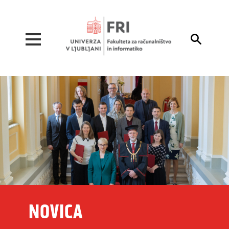
Pojdi na vsebino

NOVICA