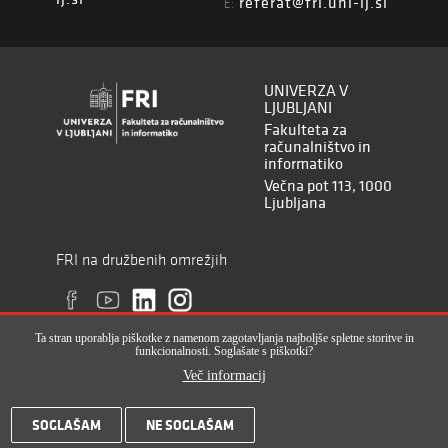
referat@fri.uni-lj.si
E:
UNIVERZA V
LJUBLJANI
Fakulteta za
računalništvo in
informatiko
Večna pot 113, 1000
Ljubljana
FRI na družbenih omrežjih
Ta stran uporablja piškotke z namenom zagotavljanja najboljše spletne storitve in
funkcionalnosti. Soglašate s piškotki?
Več informacij
Vse pravice pridržane © Fakulteta za računalništvo in informatiko (ISSN
SOGLAŠAM
NE SOGLAŠAM
2820-2961), 2017-2022