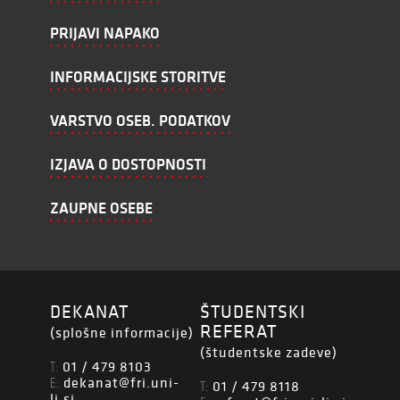
PRIJAVI NAPAKO
INFORMACIJSKE STORITVE
VARSTVO OSEB. PODATKOV
IZJAVA O DOSTOPNOSTI
ZAUPNE OSEBE
DEKANAT
ŠTUDENTSKI
REFERAT
(splošne informacije)
(študentske zadeve)
01 / 479 8103
T:
dekanat@fri.uni-
E:
01 / 479 8118
T:
lj.si