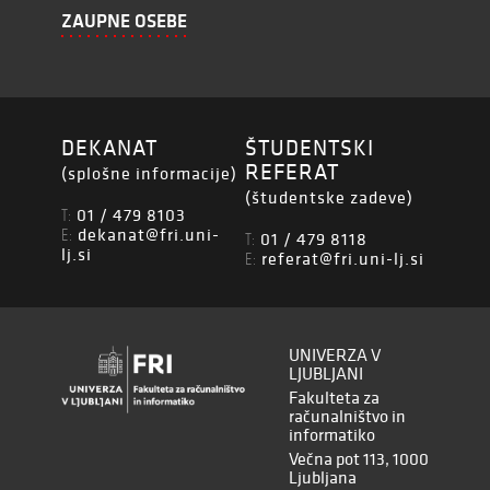
ZAUPNE OSEBE
DEKANAT
ŠTUDENTSKI
REFERAT
(splošne informacije)
(študentske zadeve)
01 / 479 8103
T:
dekanat@fri.uni-
E:
01 / 479 8118
T:
lj.si
referat@fri.uni-lj.si
E:
UNIVERZA V
LJUBLJANI
Fakulteta za
računalništvo in
informatiko
Večna pot 113, 1000
Ljubljana