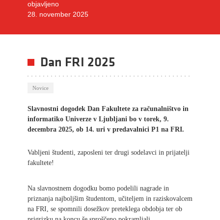
objavljeno
28. november 2025
Dan FRI 2025
Novice
Slavnostni dogodek Dan Fakultete za računalništvo in
informatiko Univerze v Ljubljani bo v torek, 9.
decembra 2025, ob 14. uri v predavalnici P1 na FRI.
Vabljeni študenti, zaposleni ter drugi sodelavci in prijatelji
fakultete!
Na slavnostnem dogodku bomo podelili nagrade in
priznanja najboljšim študentom, učiteljem in raziskovalcem
na FRI, se spomnili dosežkov preteklega obdobja ter ob
prigrizku na koncu še sproščeno pokramljali.