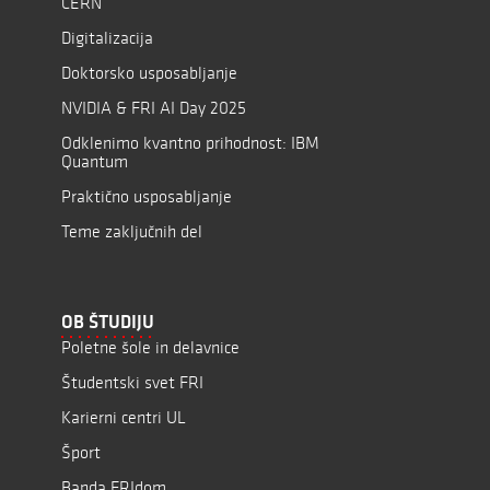
CERN
Digitalizacija
Doktorsko usposabljanje
NVIDIA & FRI AI Day 2025
Odklenimo kvantno prihodnost: IBM
Quantum
Praktično usposabljanje
Teme zaključnih del
OB ŠTUDIJU
Poletne šole in delavnice
Študentski svet FRI
Karierni centri UL
Šport
Banda FRIdom