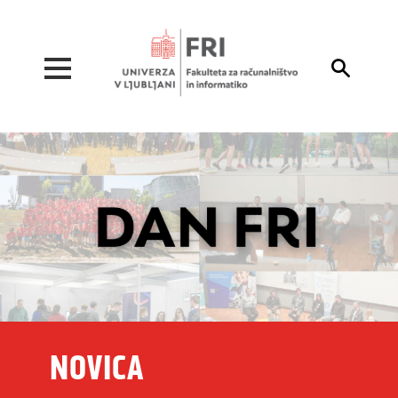
Pojdi na vsebino

NOVICA