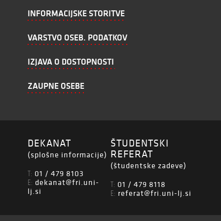
INFORMACIJSKE STORITVE
VARSTVO OSEB. PODATKOV
IZJAVA O DOSTOPNOSTI
ZAUPNE OSEBE
DEKANAT
ŠTUDENTSKI
REFERAT
(splošne informacije)
(študentske zadeve)
01 / 479 8103
T:
dekanat@fri.uni-
E:
01 / 479 8118
T:
lj.si
referat@fri.uni-lj.si
E: