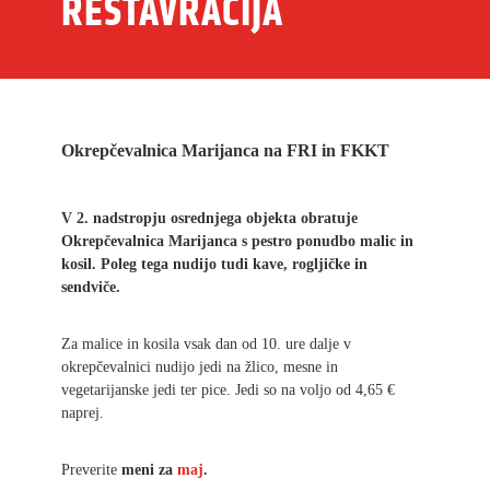
RESTAVRACIJA
Okrepčevalnica Marijanca na FRI in FKKT
V 2. nadstropju osrednjega objekta obratuje
Okrepčevalnica Marijanca s pestro ponudbo malic in
kosil. Poleg tega nudijo tudi kave, rogljičke in
sendviče.
Za malice in kosila vsak dan od 10. ure dalje v
okrepčevalnici nudijo jedi na žlico, mesne in
vegetarijanske jedi ter pice. Jedi so na voljo od 4,65 €
naprej.
Preverite
meni
za
maj
.