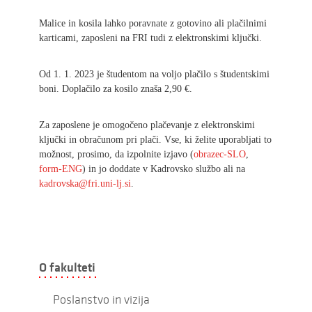
Malice in kosila lahko poravnate z gotovino ali plačilnimi
karticami, zaposleni na FRI tudi z elektronskimi ključki.
Od 1. 1. 2023 je študentom na voljo plačilo s študentskimi
boni. Doplačilo za kosilo znaša 2,90 €.
Za zaposlene je omogočeno plačevanje z elektronskimi
ključki in obračunom pri plači. Vse, ki želite uporabljati to
možnost, prosimo, da izpolnite izjavo (
obrazec-SLO
,
form-ENG
) in jo doddate v Kadrovsko službo ali na
kadrovska@fri.uni-lj.si
.
O fakulteti
Poslanstvo in vizija