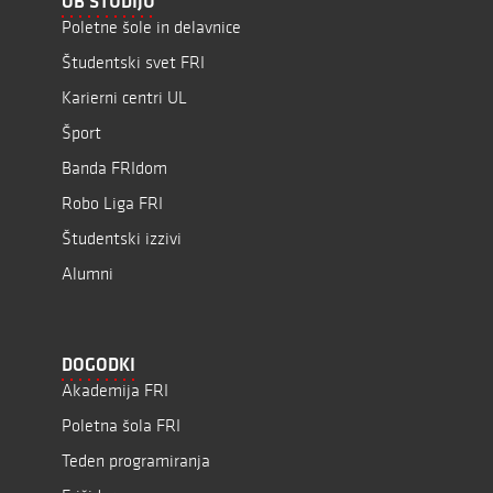
OB ŠTUDIJU
Poletne šole in delavnice
Študentski svet FRI
Karierni centri UL
Šport
Banda FRIdom
Robo Liga FRI
Študentski izzivi
Alumni
DOGODKI
Akademija FRI
Poletna šola FRI
Teden programiranja