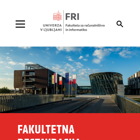
Pojdi na vsebino

FAKULTETNA