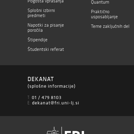
Pogosta vprašanja
Quantum
Splošni izbirni
Praktično
predmeti
usposabljanje
Napotki za pisanje
Teme zaključnih del
poročila
Štipendije
Študentski referat
DEKANAT
(splošne informacije)
01 / 479 8103
T:
dekanat@fri.uni-lj.si
E: