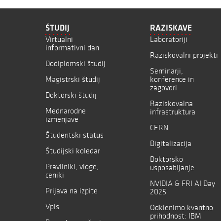
ŠTUDIJ
RAZISKAVE
Virtualni
Laboratoriji
informativni dan
Raziskovalni projekti
Dodiplomski študij
Seminarji,
Magistrski študij
konference in
zagovori
Doktorski študij
Raziskovalna
Mednarodne
infrastruktura
izmenjave
CERN
Študentski status
Digitalizacija
Študijski koledar
Doktorsko
Pravilniki, vloge,
usposabljanje
ceniki
NVIDIA & FRI AI Day
Prijava na izpite
2025
Vpis
Odklenimo kvantno
prihodnost: IBM