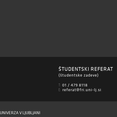
ŠTUDENTSKI REFERAT
(študentske zadeve)
01 / 479 8118
T:
referat@fri.uni-lj.si
E:
UNIVERZA V LJUBLJANI