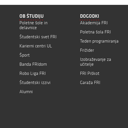
OB ŠTUDIJU
DOGODKI
Poletne šole in
Akademija FRI
delavnice
Poletna šola FRI
Študentski svet FRI
Teden programiranja
Karierni centri UL
Frižider
Šport
Izobraževanje za
Banda FRIdom
učitelje
Robo Liga FRI
FRI Piškot
Študentski izzivi
Garaža FRI
Alumni