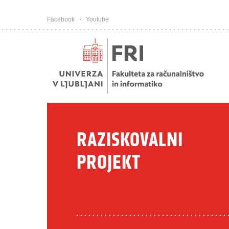
Pojdi na vsebino
Facebook
Youtube
RAZISKOVALNI
PROJEKT