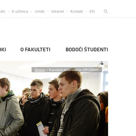
dis
E-učilnica
Urniki
Intranet
Kontakt
EN
KI
O FAKULTETI
BODOČI ŠTUDENTI
Domov
>
Razvojno sodelovanje (OPCOMM)