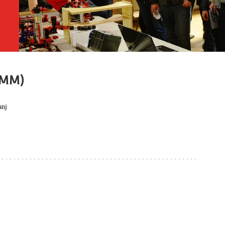
OMM)
anj