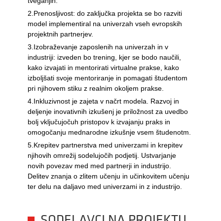
tveganjih.
2.Prenosljivost: do zaključka projekta se bo razviti
model implementiral na univerzah vseh evropskih
projektnih partnerjev.
3.Izobraževanje zaposlenih na univerzah in v
industriji: izveden bo trening, kjer se bodo naučili,
kako izvajati in mentorirati virtualne prakse, kako
izboljšati svoje mentoriranje in pomagati študentom
pri njihovem stiku z realnim okoljem prakse.
4.Inkluzivnost je zajeta v načrt modela. Razvoj in
deljenje inovativnih izkušenj je priložnost za uvedbo
bolj vključujočuh pristopov k izvajanju praks in
omogočanju mednarodne izkušnje vsem študenotm.
5.Krepitev partnerstva med univerzami in krepitev
njihovih omrežij sodelujočih podjetij. Ustvarjanje
novih povezav med med partnerji in industrijo.
Delitev znanja o zlitem učenju in učinkovitem učenju
ter delu na daljavo med univerzami in z industrijo.
SODELAVCI NA PROJEKTU