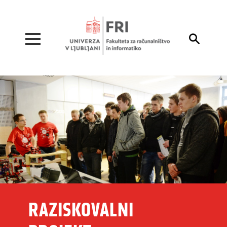
Pojdi na vsebino

RAZISKOVALNI