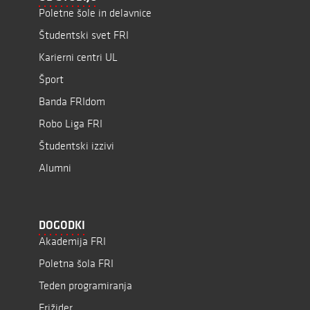
Poletne šole in delavnice
Študentski svet FRI
Karierni centri UL
Šport
Banda FRIdom
Robo Liga FRI
Študentski izzivi
Alumni
DOGODKI
Akademija FRI
Poletna šola FRI
Teden programiranja
Frižider