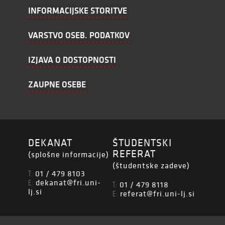
INFORMACIJSKE STORITVE
VARSTVO OSEB. PODATKOV
IZJAVA O DOSTOPNOSTI
ZAUPNE OSEBE
DEKANAT
ŠTUDENTSKI
REFERAT
(splošne informacije)
(študentske zadeve)
01 / 479 8103
T:
dekanat@fri.uni-
E:
01 / 479 8118
T:
lj.si
referat@fri.uni-lj.si
E: