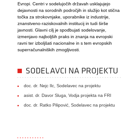
Evropi. Centri v sodelujočih državah usklajujejo
dejavnosti na sorodnih področjih in služijo kot stična
točka za strokovnjake, uporabnike iz industrije,
znanstveno-raziskovalnih institucij in tudi širše
javnosti. Glavni cilj je spodbujati sodelovanje,
izmenjavo najboljših praks in znanja na evropski
ravni ter izboljšati nacionalne in s tem evropskih
superračunalniških zmogljivosti.
SODELAVCI NA PROJEKTU
doc. dr. Nejc Ilc, Sodelavec na projektu
asist. dr. Davor Sluga, Vodja projekta na FRI
doc. dr. Ratko Pilipović, Sodelavec na projektu