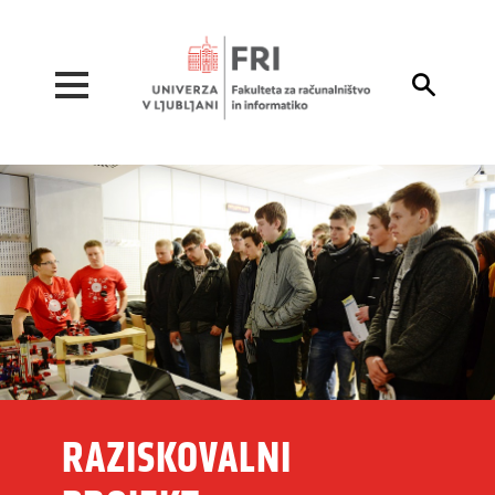
Pojdi na vsebino

RAZISKOVALNI