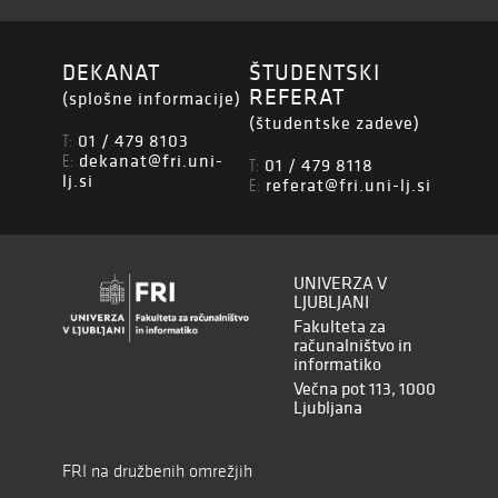
DEKANAT
ŠTUDENTSKI
REFERAT
(splošne informacije)
(študentske zadeve)
01 / 479 8103
T:
dekanat@fri.uni-
E:
01 / 479 8118
T:
lj.si
referat@fri.uni-lj.si
E:
UNIVERZA V
LJUBLJANI
Fakulteta za
računalništvo in
informatiko
Večna pot 113, 1000
Ljubljana
FRI na družbenih omrežjih