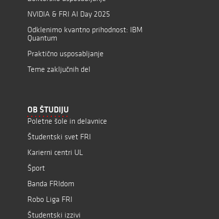
NVIDIA & FRI AI Day 2025
Odklenimo kvantno prihodnost: IBM
Quantum
Praktično usposabljanje
Teme zaključnih del
OB ŠTUDIJU
Poletne šole in delavnice
Študentski svet FRI
Karierni centri UL
Šport
Banda FRIdom
Robo Liga FRI
Študentski izzivi