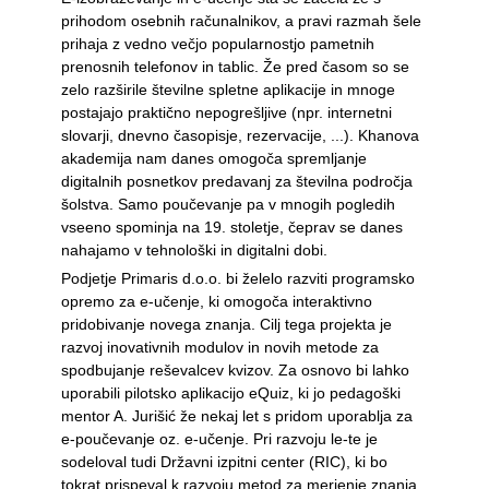
prihodom osebnih računalnikov, a pravi razmah šele
prihaja z vedno večjo popularnostjo pametnih
prenosnih telefonov in tablic. Že pred časom so se
zelo razširile številne spletne aplikacije in mnoge
postajajo praktično nepogrešljive (npr. internetni
slovarji, dnevno časopisje, rezervacije, ...). Khanova
akademija nam danes omogoča spremljanje
digitalnih posnetkov predavanj za številna področja
šolstva. Samo poučevanje pa v mnogih pogledih
vseeno spominja na 19. stoletje, čeprav se danes
nahajamo v tehnološki in digitalni dobi.
Podjetje Primaris d.o.o. bi želelo razviti programsko
opremo za e-učenje, ki omogoča interaktivno
pridobivanje novega znanja. Cilj tega projekta je
razvoj inovativnih modulov in novih metode za
spodbujanje reševalcev kvizov. Za osnovo bi lahko
uporabili pilotsko aplikacijo eQuiz, ki jo pedagoški
mentor A. Jurišić že nekaj let s pridom uporablja za
e-poučevanje oz. e-učenje. Pri razvoju le-te je
sodeloval tudi Državni izpitni center (RIC), ki bo
tokrat prispeval k razvoju metod za merjenje znanja,