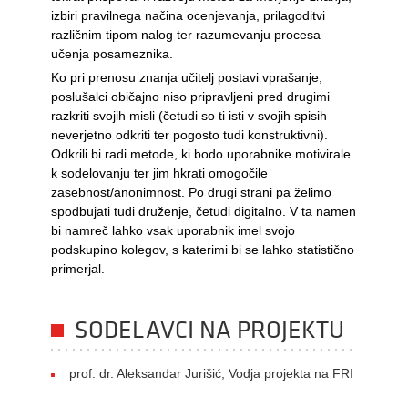
izbiri pravilnega načina ocenjevanja, prilagoditvi
različnim tipom nalog ter razumevanju procesa
učenja posameznika.
Ko pri prenosu znanja učitelj postavi vprašanje,
poslušalci običajno niso pripravljeni pred drugimi
razkriti svojih misli (četudi so ti isti v svojih spisih
neverjetno odkriti ter pogosto tudi konstruktivni).
Odkrili bi radi metode, ki bodo uporabnike motivirale
k sodelovanju ter jim hkrati omogočile
zasebnost/anonimnost. Po drugi strani pa želimo
spodbujati tudi druženje, četudi digitalno. V ta namen
bi namreč lahko vsak uporabnik imel svojo
podskupino kolegov, s katerimi bi se lahko statistično
primerjal.
SODELAVCI NA PROJEKTU
prof. dr. Aleksandar Jurišić, Vodja projekta na FRI