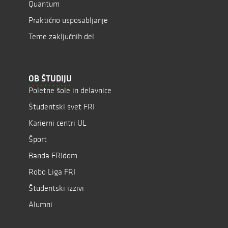
Quantum
Praktično usposabljanje
Teme zaključnih del
OB ŠTUDIJU
Poletne šole in delavnice
Študentski svet FRI
Karierni centri UL
Šport
Banda FRIdom
Robo Liga FRI
Študentski izzivi
Alumni