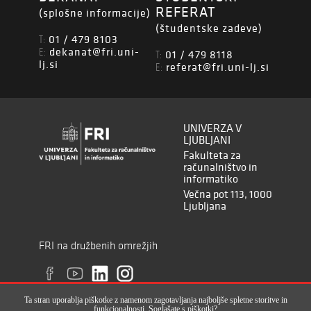
REFERAT
(splošne informacije)
(študentske zadeve)
01 / 479 8103
T:
dekanat@fri.uni-
E:
01 / 479 8118
T:
lj.si
referat@fri.uni-lj.si
E:
UNIVERZA V
LJUBLJANI
Fakulteta za
računalništvo in
informatiko
Večna pot 113, 1000
Ljubljana
FRI na družbenih omrežjih
Ta stran uporablja piškotke z namenom zagotavljanja najboljše spletne storitve in
funkcionalnosti. Soglašate s piškotki?