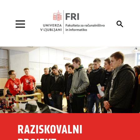
Pojdi na vsebino

RAZISKOVALNI