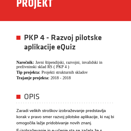
PROJEKT
PKP 4 - Razvoj pilotske
aplikacije eQuiz
Naročnik:
Javni štipendijski, razvojni, invalidski in
preživninski sklad RS ( PKP 4 )
Tip projekta:
Projekti strukturnih skladov
Trajanje projekta:
2018 - 2018
OPIS
Zaradi velikih stroškov izobraževanje predstavlja
korak v pravo smer razvoj pilotske aplikacije, ki naj bi
omogočila lažje pridobivanje novih znanj.
E-izobraževanje in e-učenje sta se začela že s