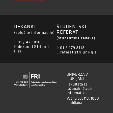
DEKANAT
ŠTUDENTSKI
REFERAT
(splošne informacije)
(študentske zadeve)
01 / 479 8103
T:
dekanat@fri.uni-
E:
01 / 479 8118
T:
lj.si
referat@fri.uni-lj.si
E:
UNIVERZA V
LJUBLJANI
Fakulteta za
računalništvo in
informatiko
Večna pot 113, 1000
Ljubljana