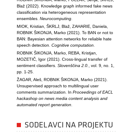
Blaž (2022). Knowledge graph informed fake news
classification via heterogeneous representation
ensembles.
Neurocomputing
.
MIOK, Kristian, ŠKRLJ, Blaž, ZAHARIE, Daniela,
ROBNIK ŠIKONJA, Marko (2021). To BAN or not to
BAN: Bayesian attention networks for reliable hate
speech detection.
Cognitive computation
.
ROBNIK ŠIKONJA, Marko, REBA, Kristjan,
MOZETIČ, Igor (2021). Cross-lingual transfer of
sentiment classifiers.
Slovenščina 2.0.
, vol. 9, no. 1,
pp. 1-25.
ŽAGAR, Aleš, ROBNIK ŠIKONJA, Marko (2021).
Unsupervised approach to multilingual user
comments summarization. In
Proceedings of EACL
hackashop on news media content analysis and
automated report generation
.
SODELAVCI NA PROJEKTU