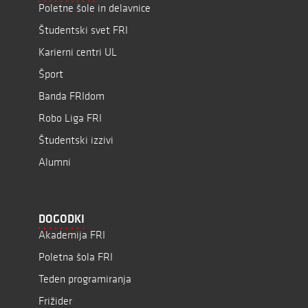
Poletne šole in delavnice
Študentski svet FRI
Karierni centri UL
Šport
Banda FRIdom
Robo Liga FRI
Študentski izzivi
Alumni
DOGODKI
Akademija FRI
Poletna šola FRI
Teden programiranja
Frižider