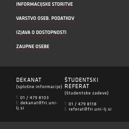
INFORMACIJSKE STORITVE
VARSTVO OSEB. PODATKOV
IZJAVA O DOSTOPNOSTI
ZAUPNE OSEBE
DEKANAT
ŠTUDENTSKI
REFERAT
(splošne informacije)
(študentske zadeve)
01 / 479 8103
T:
dekanat@fri.uni-
E:
01 / 479 8118
T:
lj.si
referat@fri.uni-lj.si
E: