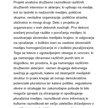
Projekt analizira družbeno raznolikost različnih
družbenih interesov in akterjev, ki vplivajo na medije,
kot so lastniki in nadzorniki medijev, poklicne
skupine, nevladne organizacije, politične stranke,
občinstvo in mnogi drugi. Delo v projektu je
organizirano v treh delovnih svežnjih. Prvi delovni
sveženj proučuje razlike v poročanju medijev, ki
soustvarjajo slovensko medijsko krajino, in odgovarja
na vprašanje, v kolikšni meri so vsebine slovenskih
medijev homogen(iziran)e in v kolikšni plural(izira)ne.
Tega se loteva z ugotavljanjem obsega in vzorcev, ki
ga namenjajo obravnavi različnih javnih tem in
dogodkov, ter prostora, ki ga namenjajo različnim
družbenim akterjem. namen drugega delovnega
svežnja je ugotoviti, katere od obstoječih medijskih
struktur in praks krepijo ali ovirajo demokratične
potenciale pluralizma ter katere politike, regulativne
okvire in strategije ter zakonodajne pobude bi bilo
mogoče sprejeti za ohranjanje in spodbujanje
pluralizma medijev, raznolikosti virov informacij in
kulturne raznolikosti ter večjo udeležbo državljanov v