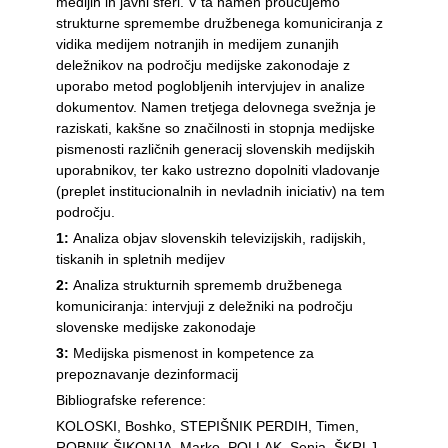
medijih in javni sferi. V ta namen proučujemo
strukturne spremembe družbenega komuniciranja z
vidika medijem notranjih in medijem zunanjih
deležnikov na področju medijske zakonodaje z
uporabo metod poglobljenih intervjujev in analize
dokumentov. Namen tretjega delovnega svežnja je
raziskati, kakšne so značilnosti in stopnja medijske
pismenosti različnih generacij slovenskih medijskih
uporabnikov, ter kako ustrezno dopolniti vladovanje
(preplet institucionalnih in nevladnih iniciativ) na tem
področju.
1:
Analiza objav slovenskih televizijskih, radijskih,
tiskanih in spletnih medijev
2:
Analiza strukturnih sprememb družbenega
komuniciranja: intervjuji z deležniki na področju
slovenske medijske zakonodaje
3:
Medijska pismenost in kompetence za
prepoznavanje dezinformacij
Bibliografske reference:
KOLOSKI, Boshko, STEPIŠNIK PERDIH, Timen,
ROBNIK ŠIKONJA, Marko, POLLAK, Senja, ŠKRLJ,