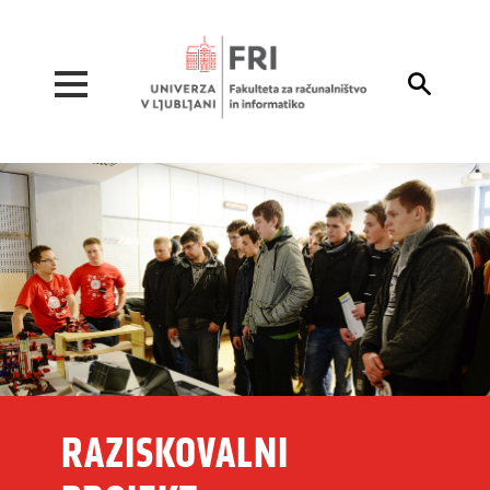
Pojdi na vsebino

RAZISKOVALNI