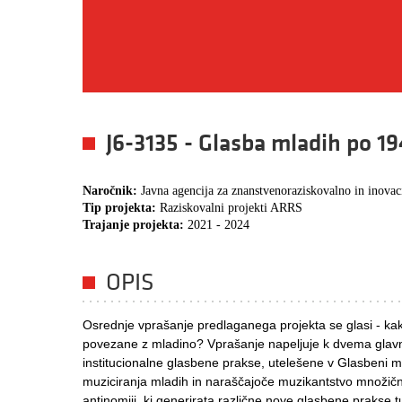
J6-3135 - Glasba mladih po 1
Naročnik:
Javna agencija za znanstvenoraziskovalno in inovac
Tip projekta:
Raziskovalni projekti ARRS
Trajanje projekta:
2021 - 2024
OPIS
Osrednje vprašanje predlaganega projekta se glasi - kako
povezane z mladino? Vprašanje napeljuje k dvema glav
institucionalne glasbene prakse, utelešene v Glasbeni m
muziciranja mladih in naraščajoče muzikantstvo množič
antinomiji, ki generirata različne nove glasbene prakse tu