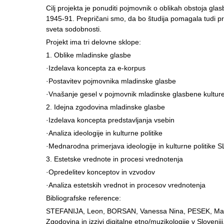
Cilj projekta je ponuditi pojmovnik o oblikah obstoja glasb
1945-91. Prepričani smo, da bo študija pomagala tudi 
sveta sodobnosti.
Projekt ima tri delovne sklope:
1. Oblike mladinske glasbe
·Izdelava koncepta za e-korpus
·Postavitev pojmovnika mladinske glasbe
·Vnašanje gesel v pojmovnik mladinske glasbene kultur
2. Idejna zgodovina mladinske glasbe
·Izdelava koncepta predstavljanja vsebin
·Analiza ideologije in kulturne politike
·Mednarodna primerjava ideologije in kulturne politike
3. Estetske vrednote in procesi vrednotenja
·Opredelitev konceptov in vzvodov
·Analiza estetskih vrednot in procesov vrednotenja
Bibliografske reference:
STEFANIJA, Leon, BORSAN, Vanessa Nina, PESEK, Mat
Zgodovina in izzivi digitalne etno/muzikologije v Sloveniji.