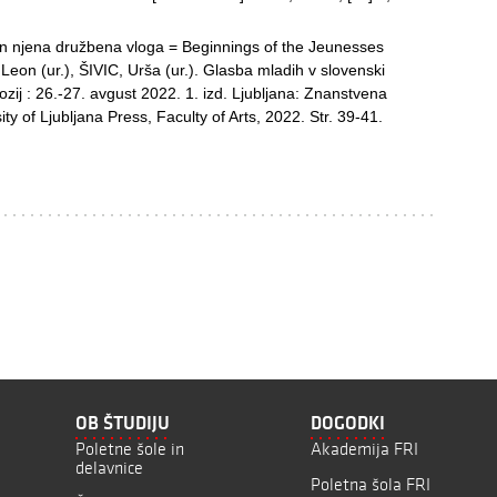
n njena družbena vloga = Beginnings of the Jeunesses
Leon (ur.), ŠIVIC, Urša (ur.). Glasba mladih v slovenski
ozij : 26.-27. avgust 2022. 1. izd. Ljubljana: Znanstvena
ity of Ljubljana Press, Faculty of Arts, 2022. Str. 39-41.
OB ŠTUDIJU
DOGODKI
Poletne šole in
Akademija FRI
delavnice
Poletna šola FRI