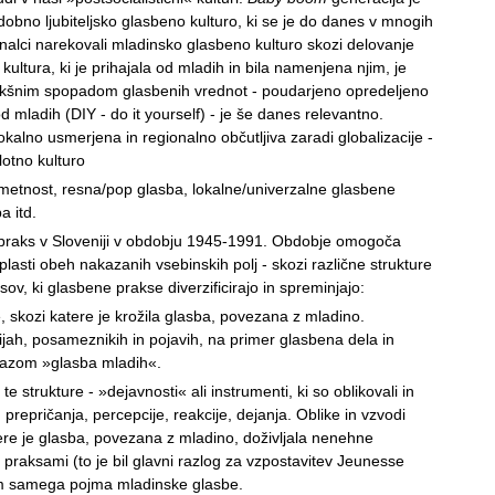
dobno ljubiteljsko glasbeno kulturo, ki se je do danes v mnogih
ionalci narekovali mladinsko glasbeno kulturo skozi delovanje
ltura, ki je prihajala od mladih in bila namenjena njim, je
kšnim spopadom glasbenih vrednot - poudarjeno opredeljeno
 mladih (DIY - do it yourself) - je še danes relevantno.
lokalno usmerjena in regionalno občutljiva zaradi globalizacije -
otno kulturo
 umetnost, resna/pop glasba, lokalne/univerzalne glasbene
a itd.
ih praks v Sloveniji v obdobju 1945-1991. Obdobje omogoča
lasti obeh nakazanih vsebinskih polj - skozi različne strukture
ov, ki glasbene prakse diverzificirajo in spreminjajo:
e, skozi katere je krožila glasba, povezana z mladino.
cijah, posameznikih in pojavih, na primer glasbena dela in
zrazom »glasba mladih«.
e strukture - »dejavnosti« ali instrumenti, ki so oblikovali in
 prepričanja, percepcije, reakcije, dejanja. Oblike in vzvodi
atere je glasba, povezana z mladino, doživljala nenehne
raksami (to je bil glavni razlog za vzpostavitev Jeunesse
jem samega pojma mladinske glasbe.