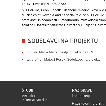
15-47, ilustr. ISSN 0580-373X.
STEFANIJA, Leon. Začetki Glasbene mladine Slovenije i
Musicales of Slovenia and its social role. V: STEFANIJA, 
preteklosti in sedanjosti I : mednarodni muzikološki simp
založba Filozofske fakultete Univerze v Ljubljani: Univers
SODELAVCI NA PROJEKTU
prof. dr. Matija Marolt, Vodja projekta na FRI
izr. prof. dr. Matevž Pesek, Sodelavec na projektu
ŠTUDIJ
RAZISKAVE
Virtualni
Laboratoriji
informativni dan
Raziskovalni projekti