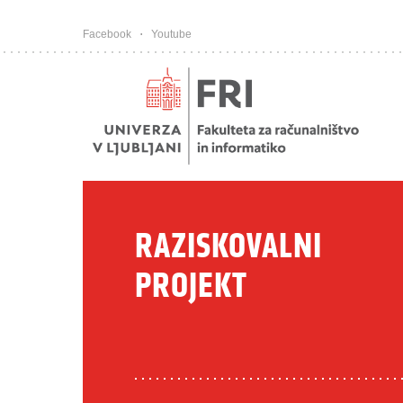
Pojdi na vsebino
Facebook
Youtube
RAZISKOVALNI
PROJEKT