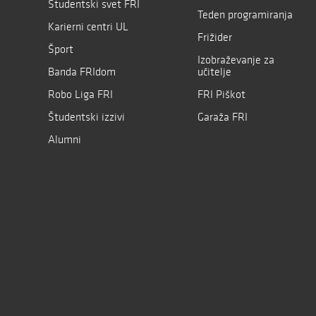
Študentski svet FRI
Teden programiranja
Karierni centri UL
Frižider
Šport
Izobraževanje za
Banda FRIdom
učitelje
Robo Liga FRI
FRI Piškot
Študentski izzivi
Garaža FRI
Alumni