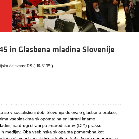
945 in Glasbena mladina Slovenije
ijsko dejavnost RS ( J6-3135 )
 so v socialistični dobi Slovenije delovale glasbene prakse,
nima vsebinskima sklopoma: na eni strani imamo
ladini, na drugi strani pa »naredi sam« (DIY) prakse
nih medijev. Oba vsebinska sklopa sta pomembna kot
di v naši »postsocialistični« kulturi.
Baby boom
generacija je