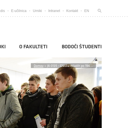
dis
E-učilnica
Urniki
Intranet
Kontakt
EN
KI
O FAKULTETI
BODOČI ŠTUDENTI
Domov
>
J6-3135 - Glasba mladih po 194 ...