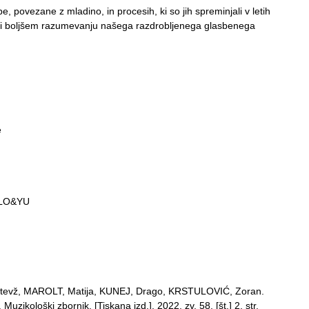
e, povezane z mladino, in procesih, ki so jih spreminjali v letih
pri boljšem razumevanju našega razdrobljenega glasbenega
e
 SLO&YU
evž, MAROLT, Matija, KUNEJ, Drago, KRSTULOVIĆ, Zoran.
 Muzikološki zbornik. [Tiskana izd.]. 2022, zv. 58, [št.] 2, str.