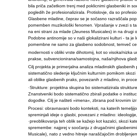
bila priča začetkom trenj med poklicnimi glasbeniki in so
pogledih že profesionalizirala. Protislovje, da so profes
Glasbene mladine, čeprav se je sočasno razraščala pop ku
pomemben muzikološki fenomen. Vprašanje v zvezi s ta
na eni strani za mlade (Jeuness Musicales) in na drugi od
Podobne antinomije so v naši glokalizirani kulturi - ta je 
pomembne ne samo za glasbeno sodobnost, temveč cel
modernosti v obliki vrste dihotomij, kot so visoka/nizka
prakse, subvencionirana/samostojna, naša/njihova glasb
Cilj projekta je primerjalna analiza mladinskih glasben
sistematično sledenje ključnim kulturnim pomikom skozi p
ali oblike glasbenih praks, povezanih z mladino, in proces
·Strukture: projektna skupina bo sistematizirala struktur
Znanstveniki bodo sistematično zbirali podatke o institu
dogodke. Cilj je našteti »imena«, zbrana pod krovnim i
Procesi: obravnavani bodo konteksti, na katerih temeljijo t
spreminjali ideje o glasbi, povezani z mladino: ideologije,
·preoblikovanja teh oblik se kažejo kot kazalci, skozi k
spremembe: najprej v soočanju z drugačnimi glasbenimi p
Musicale), nato z vedno hitreje naraščajočim drobljen