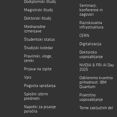
Dodiplomski študij
Seminarji,
Magistrski študij
konference in
zagovori
Doktorski študij
Raziskovalna
Mednarodne
infrastruktura
izmenjave
CERN
Študentski status
Digitalizacija
Študijski koledar
Doktorsko
Pravilniki, vloge,
usposabljanje
ceniki
NVIDIA & FRI AI Day
Prijava na izpite
2025
Vpis
Odklenimo kvantno
prihodnost: IBM
Pogosta vprašanja
Quantum
Splošni izbirni
Praktično
predmeti
usposabljanje
Napotki za pisanje
Teme zaključnih del
poročila