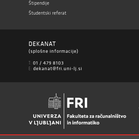
Štipendije
Študentski referat
DEKANAT
(splošne informacije)
01 / 479 8103
T:
dekanat@fri.uni-lj.si
E: