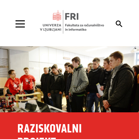
Pojdi na vsebino

RAZISKOVALNI