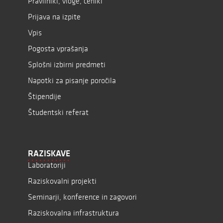
Pravilniki, vloge, ceniki
Prijava na izpite
Vpis
Pogosta vprašanja
Splošni izbirni predmeti
Napotki za pisanje poročila
Štipendije
Študentski referat
RAZISKAVE
Laboratoriji
Raziskovalni projekti
Seminarji, konference in zagovori
Raziskovalna infrastruktura