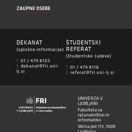
ZAUPNE OSEBE
DEKANAT
ŠTUDENTSKI
REFERAT
(splošne informacije)
(študentske zadeve)
01 / 479 8103
T:
dekanat@fri.uni-
E:
01 / 479 8118
T:
lj.si
referat@fri.uni-lj.si
E:
UNIVERZA V
LJUBLJANI
Fakulteta za
računalništvo in
informatiko
Večna pot 113, 1000
Ljubljana