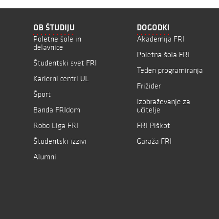
OB ŠTUDIJU
DOGODKI
Poletne šole in
Akademija FRI
delavnice
Poletna šola FRI
Študentski svet FRI
Teden programiranja
Karierni centri UL
Frižider
Šport
Izobraževanje za
Banda FRIdom
učitelje
Robo Liga FRI
FRI Piškot
Študentski izzivi
Garaža FRI
Alumni