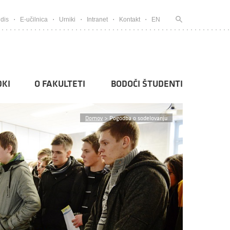
dis
E-učilnica
Urniki
Intranet
Kontakt
EN
KI
O FAKULTETI
BODOČI ŠTUDENTI
Domov
>
Pogodba o sodelovanju