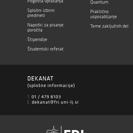
Pogosta vprašanja
Quantum
Splošni izbirni
Praktično
predmeti
usposabljanje
Napotki za pisanje
Teme zaključnih del
poročila
Štipendije
Študentski referat
DEKANAT
(splošne informacije)
01 / 479 8103
T:
dekanat@fri.uni-lj.si
E: