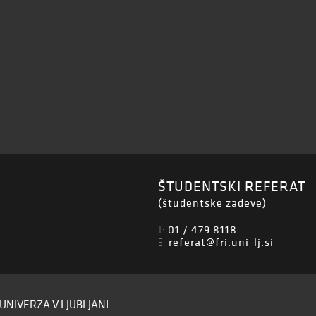
ŠTUDENTSKI REFERAT
(študentske zadeve)
01 / 479 8118
T:
referat@fri.uni-lj.si
E:
UNIVERZA V LJUBLJANI