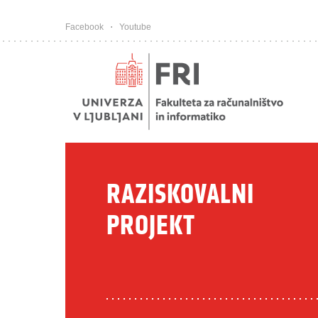
Pojdi na vsebino
Facebook
Youtube
RAZISKOVALNI
PROJEKT