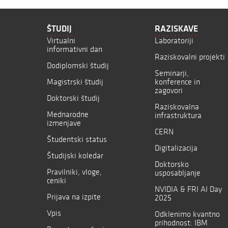
ŠTUDIJ
RAZISKAVE
Virtualni
Laboratoriji
informativni dan
Raziskovalni projekti
Dodiplomski študij
Seminarji,
Magistrski študij
konference in
zagovori
Doktorski študij
Raziskovalna
Mednarodne
infrastruktura
izmenjave
CERN
Študentski status
Digitalizacija
Študijski koledar
Doktorsko
Pravilniki, vloge,
usposabljanje
ceniki
NVIDIA & FRI AI Day
Prijava na izpite
2025
Vpis
Odklenimo kvantno
prihodnost: IBM