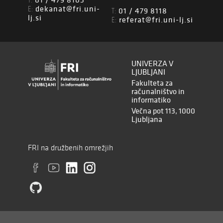
T:
dekanat@fri.uni-
E:
01 / 479 8118
T:
lj.si
referat@fri.uni-lj.si
E:
UNIVERZA V
LJUBLJANI
Fakulteta za
računalništvo in
informatiko
Večna pot 113, 1000
Ljubljana
FRI na družbenih omrežjih