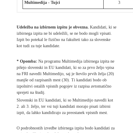
Multimedija - Tujci
3
Udeležba na izbirnem izpitu je obvezna.
Kandidati, ki se
izbirnega izpita ne bi udeležili, se ne bodo mogli vpisati.
Izpit bo potekal le fizično na fakulteti tako za slovenske
kot tudi za tuje kandidate.
* Opomba:
Na programu Multimedija izbirnega izpita ne
pišejo slovenski in EU kandidati, ki so za prvo željo vpisa
na FRI navedli Multimedijo, saj je število prvih želja (20)
manjše od razpisanih mest (30). Ti kandidati bodo ob
izpolnitvi ostalih vpisnih pogojev iz razpisa avtomatično
sprejeti na študij.
Slovenski in EU kandidati, ki so Multimedijo navedli kot
2. ali 3. željo, ter vsi tuji kandidati morajo pisati izbirni
izpit, da lahko kandidirajo za preostanek vpisnih mest.
O podrobnostih izvedbe izbirnega izpita bodo kandidati za