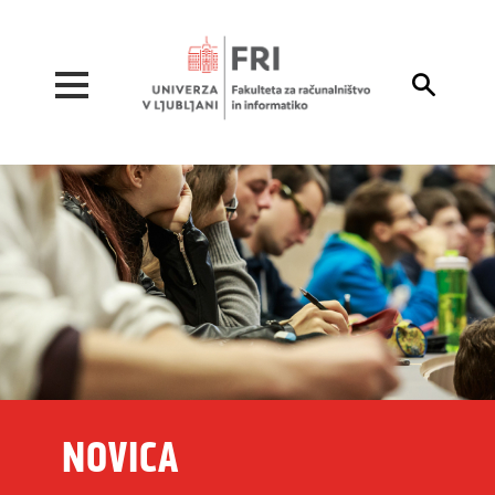
Pojdi na vsebino

NOVICA